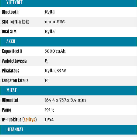
YHTEYDET
Bluetooth
Kyllä
SIM-kortin koko
nano-SIM
Dual SIM
Kyllä
AKKU
Kapasiteetti
5000 mAh
Vaihdettavissa
Ei
Pikalataus
Kyllä, 33 W
Langaton lataus
Ei
MITAT
Ulkomitat
164,4 x 75,7 x 8,4 mm
Paino
191 g
IP-luokitus
(
selitys
)
IP54
LIITÄNNÄT