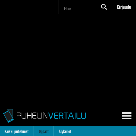
Kirjaudu
Kaikki puhelimet
Oppaat
Älykellot