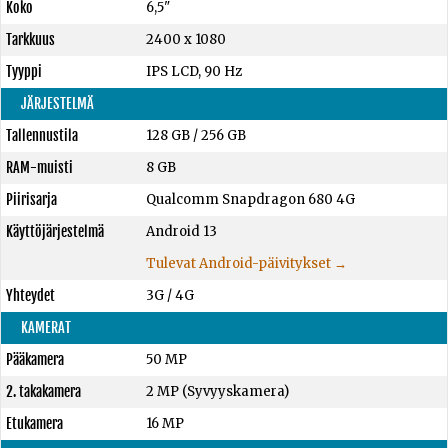
Koko
6,5"
Tarkkuus
2400 x 1080
Tyyppi
IPS LCD, 90 Hz
JÄRJESTELMÄ
Tallennustila
128 GB
/
256 GB
RAM-muisti
8 GB
Piirisarja
Qualcomm Snapdragon 680 4G
Käyttöjärjestelmä
Android 13
Tulevat Android-päivitykset →
Yhteydet
3G / 4G
KAMERAT
Pääkamera
50 MP
2. takakamera
2 MP (Syvyyskamera)
Etukamera
16 MP