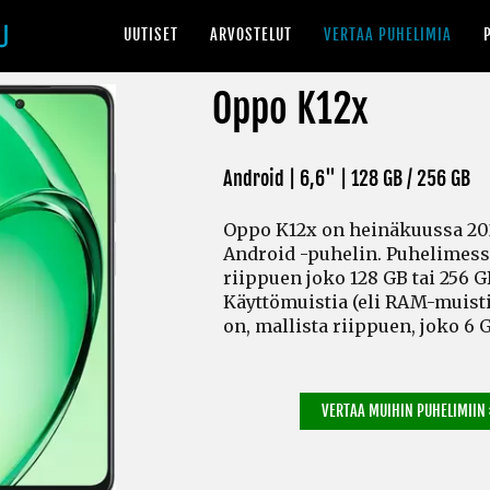
UUTISET
ARVOSTELUT
VERTAA PUHELIMIA
Oppo K12x
Android | 6,6" |
128 GB / 256 GB
Oppo K12x on heinäkuussa 202
Android -puhelin. Puhelimess
riippuen joko 128 GB tai 256 G
Käyttömuistia
(eli RAM-muist
on, mallista riippuen, joko 6 G
VERTAA MUIHIN PUHELIMIIN 