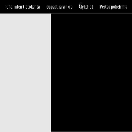
Puhelinten tietokanta
Oppaat ja vinkit
Älykellot
Vertaa puhelimia