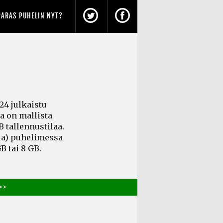
PARAS PUHELIN NYT?
4 julkaistu
a on mallista
B tallennustilaa.
ia)
puhelimessa
B tai 8 GB.
> >