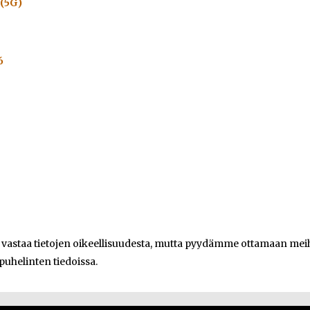
 (5G)
6
e vastaa tietojen oikeellisuudesta, mutta pyydämme ottamaan meihi
 puhelinten tiedoissa.