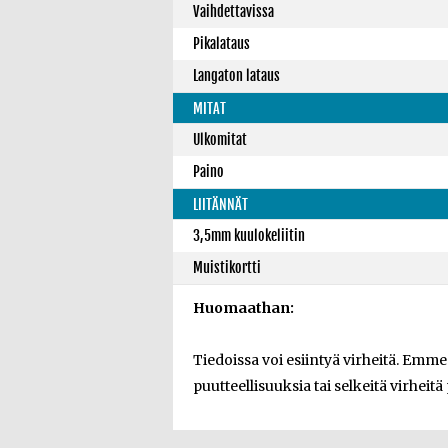
Vaihdettavissa
Pikalataus
Langaton lataus
MITAT
Ulkomitat
Paino
LIITÄNNÄT
3,5mm kuulokeliitin
Muistikortti
Huomaathan:
Tiedoissa voi esiintyä virheitä. Emm
puutteellisuuksia tai selkeitä virheitä