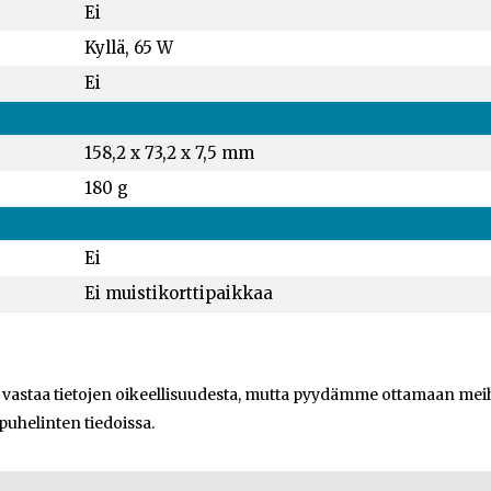
Ei
Kyllä, 65 W
Ei
158,2 x 73,2 x 7,5 mm
180 g
Ei
Ei muistikorttipaikkaa
e vastaa tietojen oikeellisuudesta, mutta pyydämme ottamaan meihi
 puhelinten tiedoissa.