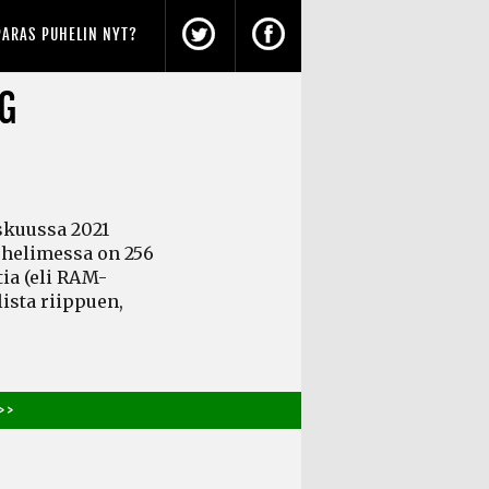
PARAS PUHELIN NYT?
5G
skuussa 2021
uhelimessa on 256
tia
(eli RAM-
ista riippuen,
> >