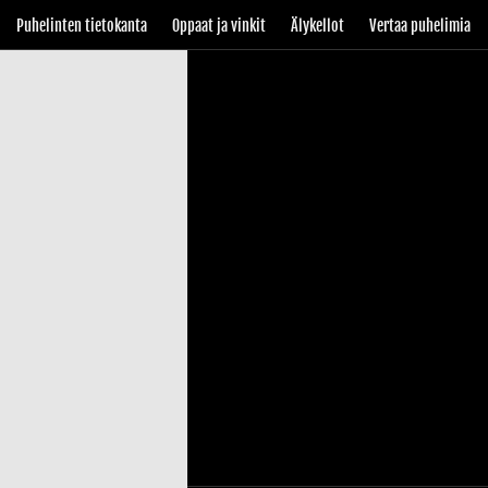
Puhelinten tietokanta
Oppaat ja vinkit
Älykellot
Vertaa puhelimia