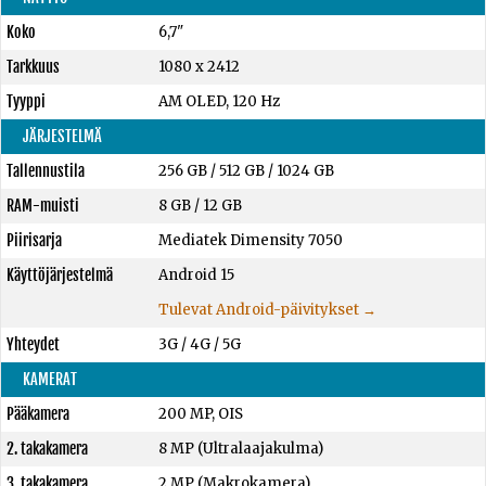
Koko
6,7"
Tarkkuus
1080 x 2412
Tyyppi
AM OLED, 120 Hz
JÄRJESTELMÄ
Tallennustila
256 GB
/
512 GB
/
1024 GB
RAM-muisti
8 GB
/
12 GB
Piirisarja
Mediatek Dimensity 7050
Käyttöjärjestelmä
Android 15
Tulevat Android-päivitykset →
Yhteydet
3G / 4G / 5G
KAMERAT
Pääkamera
200 MP, OIS
2. takakamera
8 MP (Ultralaajakulma)
3. takakamera
2 MP (Makrokamera)