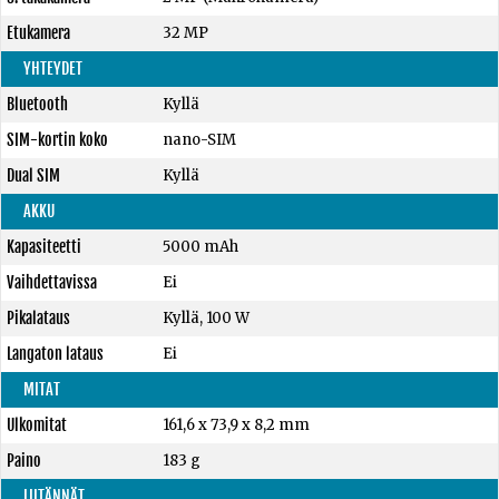
Etukamera
32 MP
YHTEYDET
Bluetooth
Kyllä
SIM-kortin koko
nano-SIM
Dual SIM
Kyllä
AKKU
Kapasiteetti
5000 mAh
Vaihdettavissa
Ei
Pikalataus
Kyllä, 100 W
Langaton lataus
Ei
MITAT
Ulkomitat
161,6 x 73,9 x 8,2 mm
Paino
183 g
LIITÄNNÄT