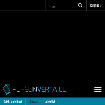
Kirjaudu
Kaikki puhelimet
Oppaat
Älykellot