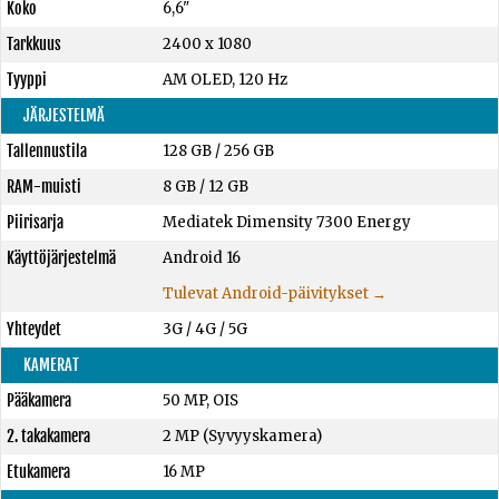
Koko
6,6"
Tarkkuus
2400 x 1080
Tyyppi
AM OLED, 120 Hz
JÄRJESTELMÄ
Tallennustila
128 GB
/
256 GB
RAM-muisti
8 GB
/
12 GB
Piirisarja
Mediatek Dimensity 7300 Energy
Käyttöjärjestelmä
Android 16
Tulevat Android-päivitykset →
Yhteydet
3G / 4G / 5G
KAMERAT
Pääkamera
50 MP, OIS
2. takakamera
2 MP (Syvyyskamera)
Etukamera
16 MP