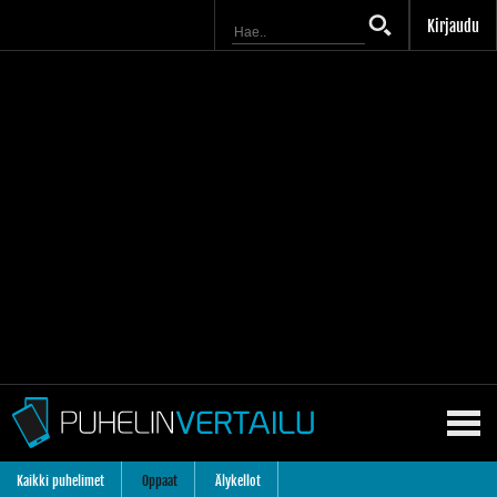
Kirjaudu
Kaikki puhelimet
Oppaat
Älykellot