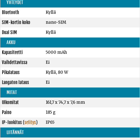
YHTEYDET
Bluetooth
Kyllä
SIM-kortin koko
nano-SIM
Dual SIM
Kyllä
AKKU
Kapasiteetti
5000 mAh
Vaihdettavissa
Ei
Pikalataus
Kyllä, 80 W
Langaton lataus
Ei
MITAT
Ulkomitat
161,7 x 74,7 x 7,6 mm
Paino
185 g
IP-luokitus
(
selitys
)
IP65
LIITÄNNÄT