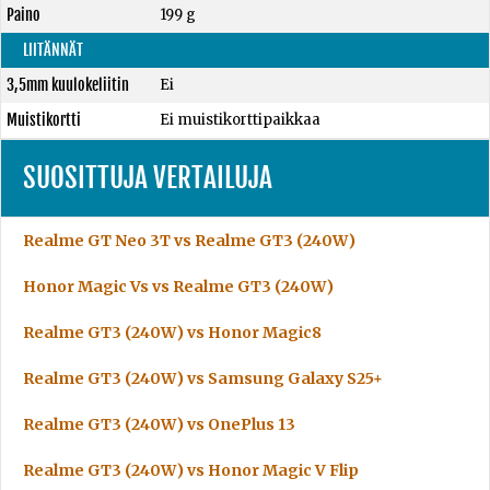
Paino
199 g
LIITÄNNÄT
3,5mm kuulokeliitin
Ei
Muistikortti
Ei muistikorttipaikkaa
SUOSITTUJA VERTAILUJA
Realme GT Neo 3T vs Realme GT3 (240W)
Honor Magic Vs vs Realme GT3 (240W)
Realme GT3 (240W) vs Honor Magic8
Realme GT3 (240W) vs Samsung Galaxy S25+
Realme GT3 (240W) vs OnePlus 13
Realme GT3 (240W) vs Honor Magic V Flip