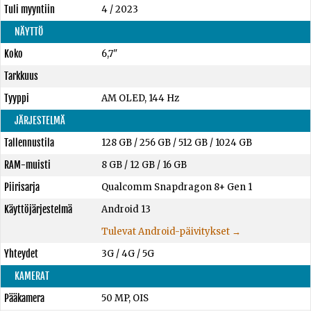
Tuli myyntiin
4 / 2023
NÄYTTÖ
Koko
6,7"
Tarkkuus
Tyyppi
AM OLED, 144 Hz
JÄRJESTELMÄ
Tallennustila
128 GB
/
256 GB
/
512 GB
/
1024 GB
RAM-muisti
8 GB
/
12 GB
/
16 GB
Piirisarja
Qualcomm Snapdragon 8+ Gen 1
Käyttöjärjestelmä
Android 13
Tulevat Android-päivitykset →
Yhteydet
3G / 4G / 5G
KAMERAT
Pääkamera
50 MP, OIS