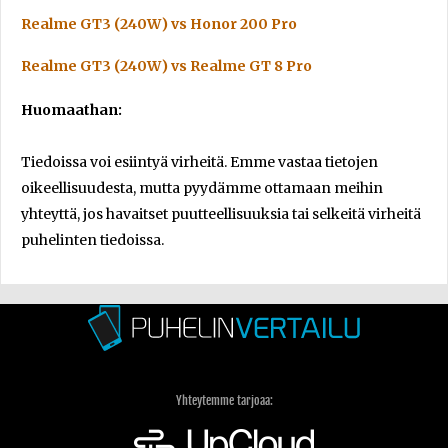
Realme GT3 (240W) vs Honor 200 Pro
Realme GT3 (240W) vs Realme GT 8 Pro
Huomaathan:
Tiedoissa voi esiintyä virheitä. Emme vastaa tietojen
oikeellisuudesta, mutta pyydämme ottamaan meihin
yhteyttä, jos havaitset puutteellisuuksia tai selkeitä virheitä
puhelinten tiedoissa.
Yhteytemme tarjoaa: