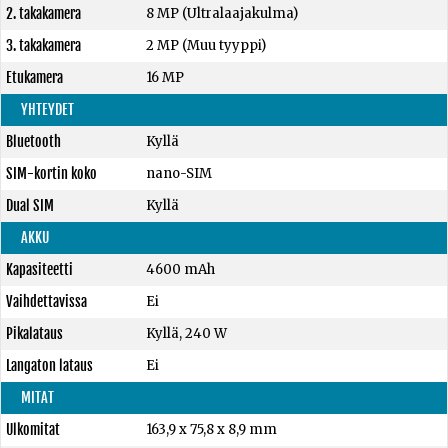
2. takakamera
8 MP (Ultralaajakulma)
3. takakamera
2 MP (Muu tyyppi)
Etukamera
16 MP
YHTEYDET
Bluetooth
Kyllä
SIM-kortin koko
nano-SIM
Dual SIM
Kyllä
AKKU
Kapasiteetti
4600 mAh
Vaihdettavissa
Ei
Pikalataus
Kyllä, 240 W
Langaton lataus
Ei
MITAT
Ulkomitat
163,9 x 75,8 x 8,9 mm