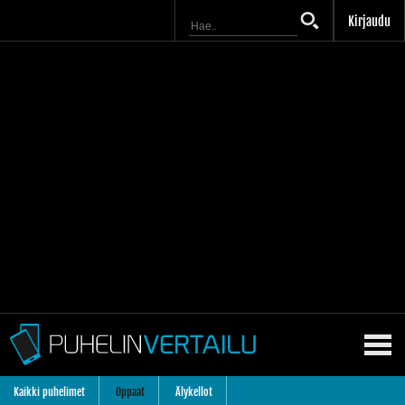
Kirjaudu
Kaikki puhelimet
Oppaat
Älykellot