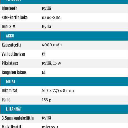
Bluetooth
Kyllä
SIM-kortin koko
nano-SIM
Dual SIM
Kyllä
AKKU
Kapasiteetti
4000 mAh
Vaihdettavissa
Ei
Pikalataus
Kyllä, 15 W
Langaton lataus
Ei
MITAT
Ulkomitat
16,3 x 77,5 x 8 mm
Paino
183 g
LIITÄNNÄT
3,5mm kuulokeliitin
Kyllä
Muistikortti
microSD