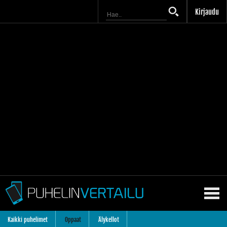
Kirjaudu
Kaikki puhelimet
Oppaat
Älykellot