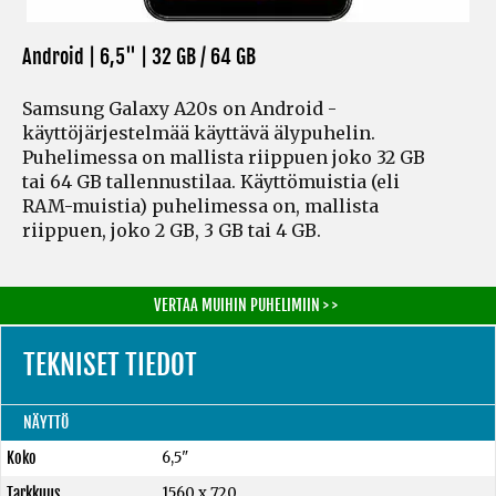
Android | 6,5" |
32 GB / 64 GB
Samsung Galaxy A20s on Android -
käyttöjärjestelmää käyttävä älypuhelin.
Puhelimessa on mallista riippuen joko 32 GB
tai 64 GB tallennustilaa. Käyttömuistia
(eli
RAM-muistia)
puhelimessa on, mallista
riippuen, joko 2 GB, 3 GB tai 4 GB.
VERTAA MUIHIN PUHELIMIIN > >
TEKNISET TIEDOT
NÄYTTÖ
Koko
6,5"
Tarkkuus
1560 x 720