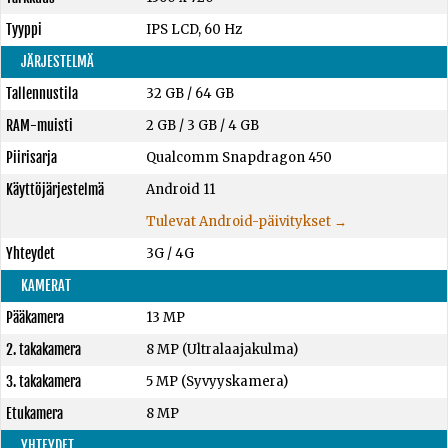
Tyyppi
IPS LCD, 60 Hz
JÄRJESTELMÄ
Tallennustila
32 GB
/
64 GB
RAM-muisti
2 GB
/
3 GB
/
4 GB
Piirisarja
Qualcomm Snapdragon 450
Käyttöjärjestelmä
Android 11
Tulevat Android-päivitykset →
Yhteydet
3G / 4G
KAMERAT
Pääkamera
13 MP
2. takakamera
8 MP (Ultralaajakulma)
3. takakamera
5 MP (Syvyyskamera)
Etukamera
8 MP
YHTEYDET