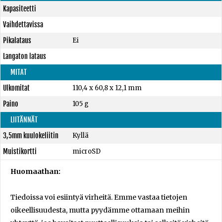
Kapasiteetti
Vaihdettavissa
Pikalataus
Ei
Langaton lataus
MITAT
Ulkomitat
110,4 x 60,8 x 12,1 mm
Paino
105 g
LIITÄNNÄT
3,5mm kuulokeliitin
Kyllä
Muistikortti
microSD
Huomaathan:
Tiedoissa voi esiintyä virheitä. Emme vastaa tietojen
oikeellisuudesta, mutta pyydämme ottamaan meihin