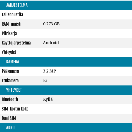
JÄRJESTELMÄ
Tallennustila
RAM-muisti
0,273 GB
Piirisarja
Käyttöjärjestelmä
Android
Yhteydet
KAMERAT
Pääkamera
3,2 MP
Etukamera
Ei
YHTEYDET
Bluetooth
Kyllä
SIM-kortin koko
Dual SIM
AKKU