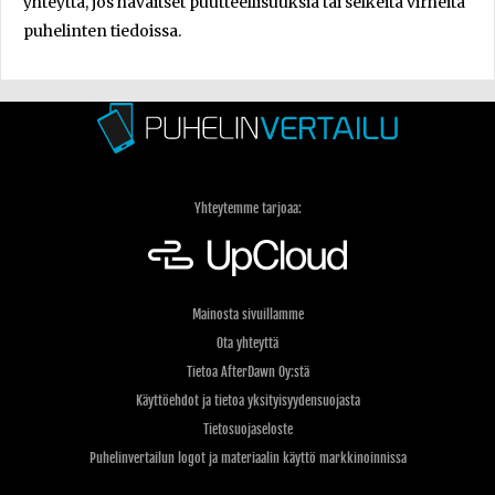
yhteyttä, jos havaitset puutteellisuuksia tai selkeitä virheitä
puhelinten tiedoissa.
Yhteytemme tarjoaa:
Mainosta sivuillamme
Ota yhteyttä
Tietoa AfterDawn Oy:stä
Käyttöehdot ja tietoa yksityisyydensuojasta
Tietosuojaseloste
Puhelinvertailun logot ja materiaalin käyttö markkinoinnissa