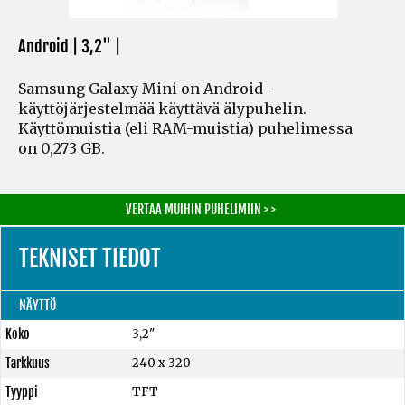
Android | 3,2" |
Samsung Galaxy Mini on Android -
käyttöjärjestelmää käyttävä älypuhelin.
Käyttömuistia
(eli RAM-muistia)
puhelimessa
on 0,273 GB.
VERTAA MUIHIN PUHELIMIIN > >
TEKNISET TIEDOT
NÄYTTÖ
Koko
3,2"
Tarkkuus
240 x 320
Tyyppi
TFT