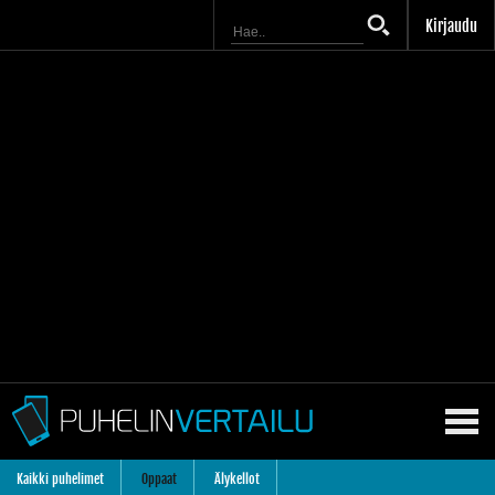
Kirjaudu
Kaikki puhelimet
Oppaat
Älykellot