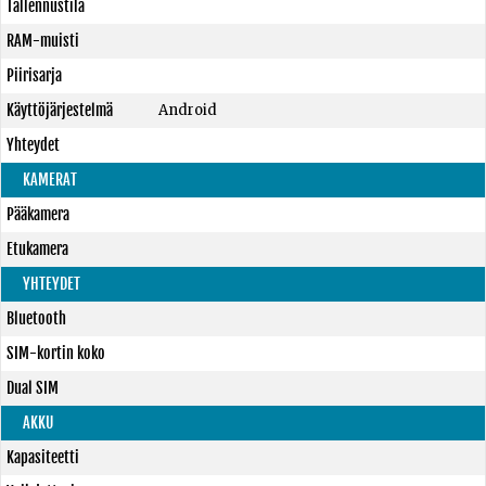
Tallennustila
RAM-muisti
Piirisarja
Käyttöjärjestelmä
Android
Yhteydet
KAMERAT
Pääkamera
Etukamera
YHTEYDET
Bluetooth
SIM-kortin koko
Dual SIM
AKKU
Kapasiteetti