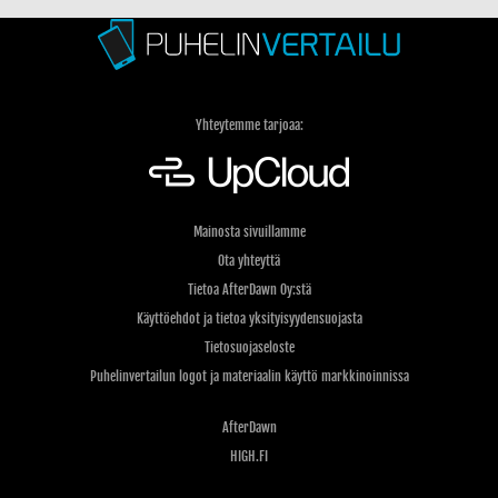
Yhteytemme tarjoaa:
Mainosta sivuillamme
Ota yhteyttä
Tietoa AfterDawn Oy:stä
Käyttöehdot ja tietoa yksityisyydensuojasta
Tietosuojaseloste
Puhelinvertailun logot ja materiaalin käyttö markkinoinnissa
AfterDawn
HIGH.FI