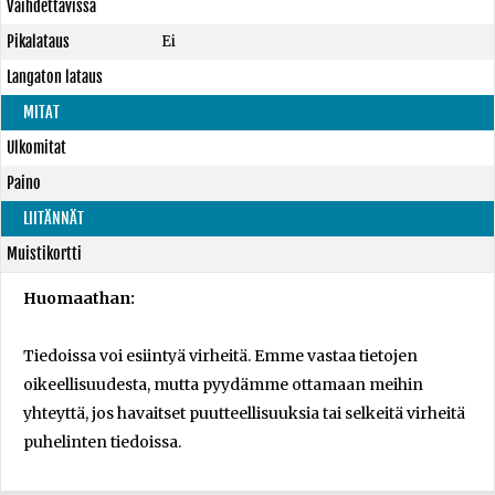
Vaihdettavissa
Pikalataus
Ei
Langaton lataus
MITAT
Ulkomitat
Paino
LIITÄNNÄT
Muistikortti
Huomaathan:
Tiedoissa voi esiintyä virheitä. Emme vastaa tietojen
oikeellisuudesta, mutta pyydämme ottamaan meihin
yhteyttä, jos havaitset puutteellisuuksia tai selkeitä virheitä
puhelinten tiedoissa.