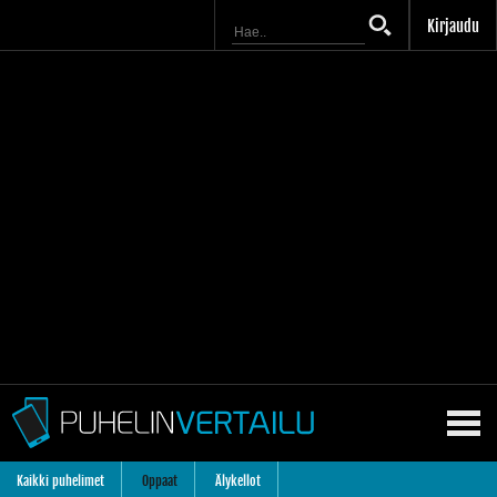
Kirjaudu
Kaikki puhelimet
Oppaat
Älykellot