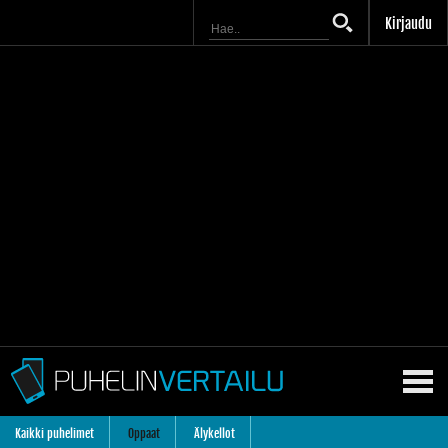
Kirjaudu
Kaikki puhelimet
Oppaat
Älykellot