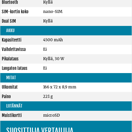
Bluetooth
Kyllä
SIM-kortin koko
nano-SIM
Dual SIM
Kyllä
AKKU
Kapasiteetti
4500 mAh
Vaihdettavissa
Ei
Pikalataus
Kyllä, 30 W
Langaton lataus
Ei
MITAT
Ulkomitat
166 x 72 x 8,9 mm
Paino
221 g
LIITÄNNÄT
Muistikortti
microSD
SUOSITTUJA VERTAILUJA