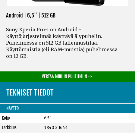
Android | 6,5" |
512 GB
Sony Xperia Pro-I on Android -
käyttöjärjestelmää käyttävä älypuhelin.
Puhelimessa on 512 GB tallennustilaa.
Käyttömuistia
(eli RAM-muistia)
puhelimessa
on 12 GB.
VERTAA MUIHIN PUHELIMIIN > >
TEKNISET TIEDOT
NÄYTTÖ
Koko
6,5"
Tarkkuus
3840 x 1644