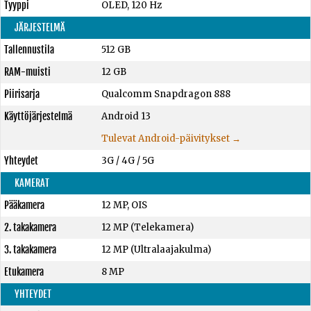
Tyyppi
OLED, 120 Hz
JÄRJESTELMÄ
Tallennustila
512 GB
RAM-muisti
12 GB
Piirisarja
Qualcomm Snapdragon 888
Käyttöjärjestelmä
Android 13
Tulevat Android-päivitykset →
Yhteydet
3G / 4G / 5G
KAMERAT
Pääkamera
12 MP, OIS
2. takakamera
12 MP (Telekamera)
3. takakamera
12 MP (Ultralaajakulma)
Etukamera
8 MP
YHTEYDET