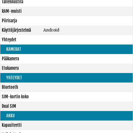
Tallennustila
RAM-muisti
Piirisarja
Käyttöjärjestelmä
Android
Yhteydet
KAMERAT
Pääkamera
Etukamera
YHTEYDET
Bluetooth
SIM-kortin koko
Dual SIM
AKKU
Kapasiteetti