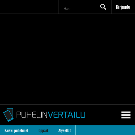
Kirjaudu
Kaikki puhelimet
Oppaat
Älykellot