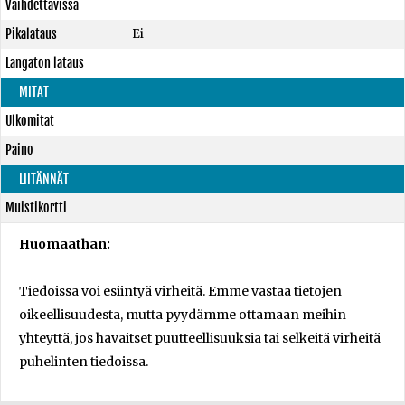
Vaihdettavissa
Pikalataus
Ei
Langaton lataus
MITAT
Ulkomitat
Paino
LIITÄNNÄT
Muistikortti
Huomaathan:
Tiedoissa voi esiintyä virheitä. Emme vastaa tietojen
oikeellisuudesta, mutta pyydämme ottamaan meihin
yhteyttä, jos havaitset puutteellisuuksia tai selkeitä virheitä
puhelinten tiedoissa.