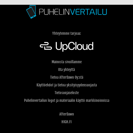
Yhteytemme tarjoaa:
Mainosta sivuillamme
Ota yhteyttä
Tietoa AfterDawn Oy:stä
Käyttöehdot ja tietoa yksityisyydensuojasta
Tietosuojaseloste
Puhelinvertailun logot ja materiaalin käyttö markkinoinnissa
AfterDawn
HIGH.FI