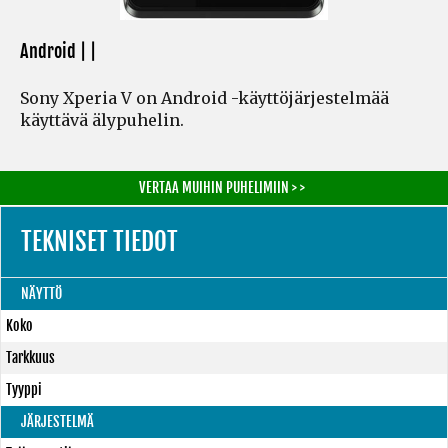
Android | |
Sony Xperia V on Android -käyttöjärjestelmää
käyttävä älypuhelin.
VERTAA MUIHIN PUHELIMIIN > >
TEKNISET TIEDOT
NÄYTTÖ
Koko
Tarkkuus
Tyyppi
JÄRJESTELMÄ