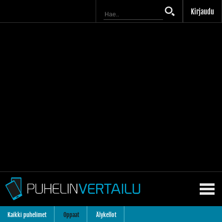
Kirjaudu
Kaikki puhelimet
Oppaat
Älykellot