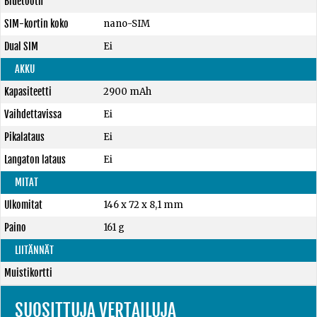
Bluetooth
SIM-kortin koko
nano-SIM
Dual SIM
Ei
AKKU
Kapasiteetti
2900 mAh
Vaihdettavissa
Ei
Pikalataus
Ei
Langaton lataus
Ei
MITAT
Ulkomitat
146 x 72 x 8,1 mm
Paino
161 g
LIITÄNNÄT
Muistikortti
SUOSITTUJA VERTAILUJA