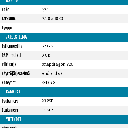
NÄYTTÖ
Koko
5,2"
Tarkkuus
1920 x 1080
Tyyppi
JÄRJESTELMÄ
Tallennustila
32 GB
RAM-muisti
3 GB
Piirisarja
Snapdragon 820
Käyttöjärjestelmä
Android 6.0
Yhteydet
3G / 4G
KAMERAT
Pääkamera
23 MP
Etukamera
13 MP
YHTEYDET