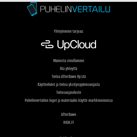
Yhteytemme tarjoaa:
Mainosta sivuillamme
Ota yhteyttä
Tietoa AfterDawn Oy:stä
Käyttöehdot ja tietoa yksityisyydensuojasta
Tietosuojaseloste
Puhelinvertailun logot ja materiaalin käyttö markkinoinnissa
AfterDawn
HIGH.FI