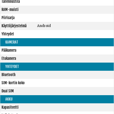
Tallennustila
RAM-muisti
Piirisarja
Käyttöjärjestelmä
Android
Yhteydet
KAMERAT
Pääkamera
Etukamera
YHTEYDET
Bluetooth
SIM-kortin koko
Dual SIM
AKKU
Kapasiteetti