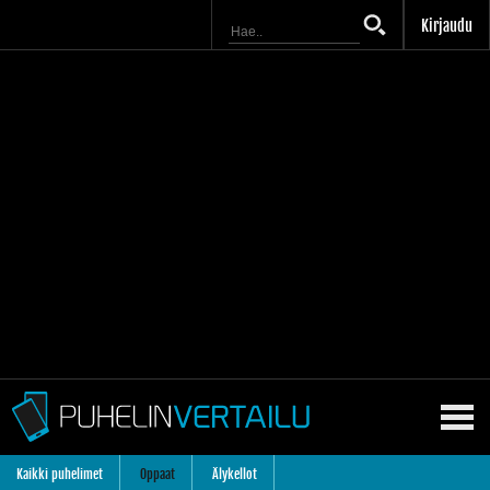
Kirjaudu
Kaikki puhelimet
Oppaat
Älykellot