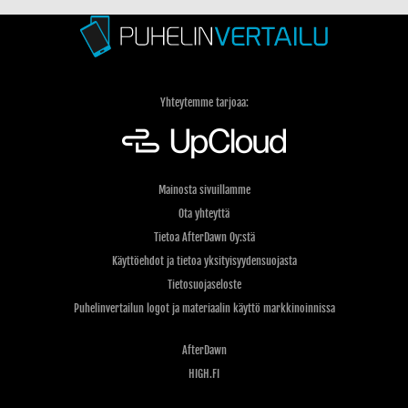
Yhteytemme tarjoaa:
Mainosta sivuillamme
Ota yhteyttä
Tietoa AfterDawn Oy:stä
Käyttöehdot ja tietoa yksityisyydensuojasta
Tietosuojaseloste
Puhelinvertailun logot ja materiaalin käyttö markkinoinnissa
AfterDawn
HIGH.FI