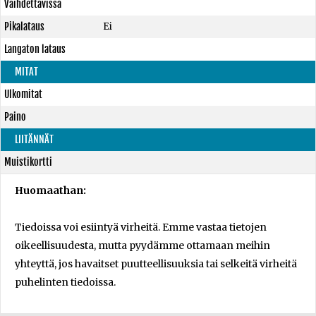
Vaihdettavissa
Pikalataus
Ei
Langaton lataus
MITAT
Ulkomitat
Paino
LIITÄNNÄT
Muistikortti
Huomaathan:
Tiedoissa voi esiintyä virheitä. Emme vastaa tietojen
oikeellisuudesta, mutta pyydämme ottamaan meihin
yhteyttä, jos havaitset puutteellisuuksia tai selkeitä virheitä
puhelinten tiedoissa.