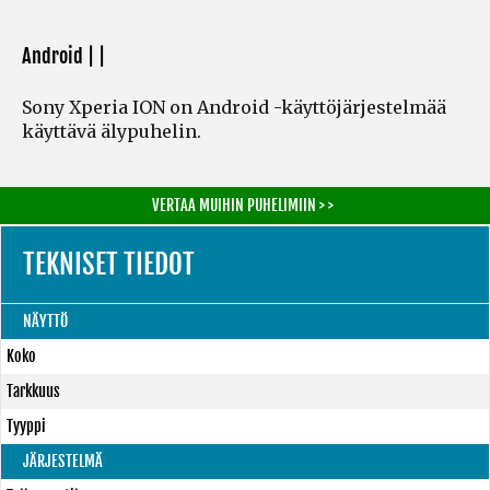
Android | |
Sony Xperia ION on Android -käyttöjärjestelmää
käyttävä älypuhelin.
VERTAA MUIHIN PUHELIMIIN > >
TEKNISET TIEDOT
NÄYTTÖ
Koko
Tarkkuus
Tyyppi
JÄRJESTELMÄ