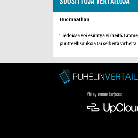
SUOSITTUJA VERTAILUJA
Huomaathan:
Tiedoissa voi esiintyä virheitä. Emm
puutteellisuuksia tai selkeitä virheitä
Yhteytemme tarjoaa: