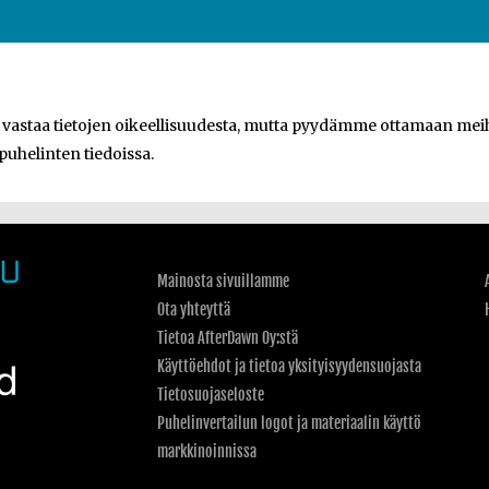
e vastaa tietojen oikeellisuudesta, mutta pyydämme ottamaan meihi
 puhelinten tiedoissa.
Mainosta sivuillamme
Ota yhteyttä
Tietoa AfterDawn Oy:stä
Käyttöehdot ja tietoa yksityisyydensuojasta
Tietosuojaseloste
Puhelinvertailun logot ja materiaalin käyttö
markkinoinnissa