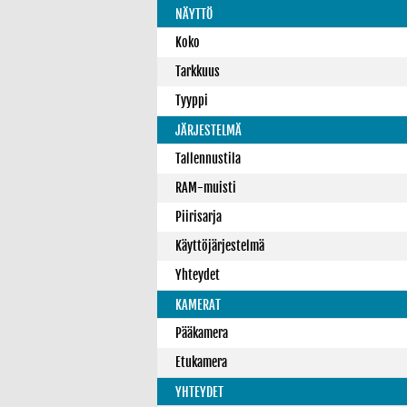
NÄYTTÖ
Koko
Tarkkuus
Tyyppi
JÄRJESTELMÄ
Tallennustila
RAM-muisti
Piirisarja
Käyttöjärjestelmä
Yhteydet
KAMERAT
Pääkamera
Etukamera
YHTEYDET