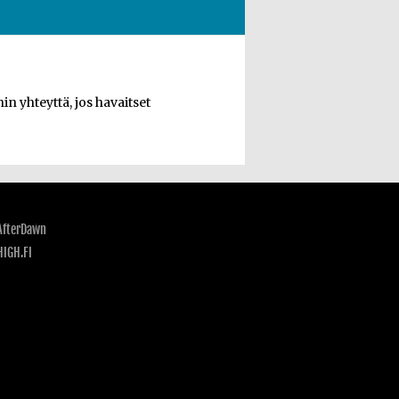
n yhteyttä, jos havaitset
AfterDawn
HIGH.FI