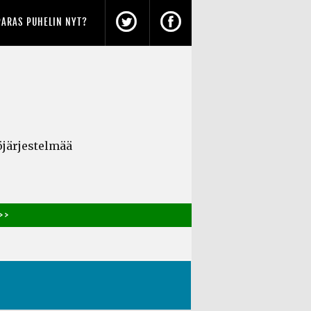
PARAS PUHELIN NYT?
öjärjestelmää
> >