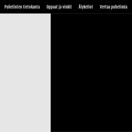
Puhelinten tietokanta
Oppaat ja vinkit
Älykellot
Vertaa puhelimia