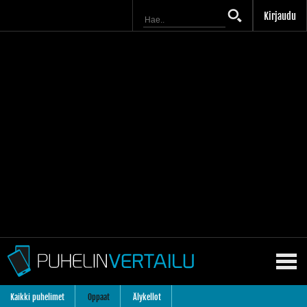
Kirjaudu
Kaikki puhelimet
Oppaat
Älykellot