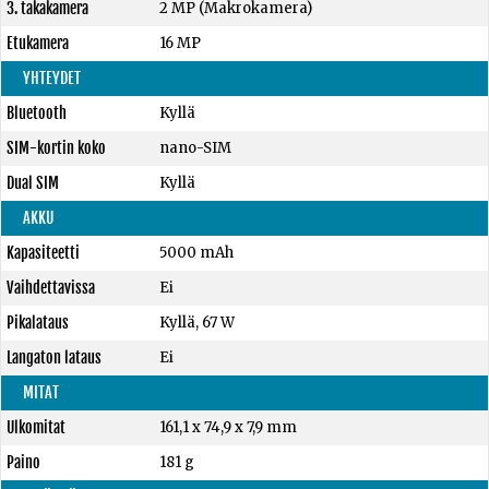
3. takakamera
2 MP (Makrokamera)
Etukamera
16 MP
YHTEYDET
Bluetooth
Kyllä
SIM-kortin koko
nano-SIM
Dual SIM
Kyllä
AKKU
Kapasiteetti
5000 mAh
Vaihdettavissa
Ei
Pikalataus
Kyllä, 67 W
Langaton lataus
Ei
MITAT
Ulkomitat
161,1 x 74,9 x 7,9 mm
Paino
181 g