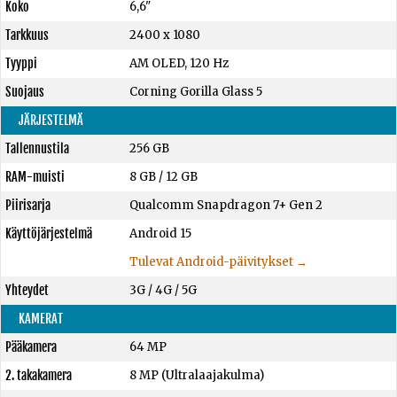
Koko
6,6"
Tarkkuus
2400 x 1080
Tyyppi
AM OLED, 120 Hz
Suojaus
Corning Gorilla Glass 5
JÄRJESTELMÄ
Tallennustila
256 GB
RAM-muisti
8 GB
/
12 GB
Piirisarja
Qualcomm Snapdragon 7+ Gen 2
Käyttöjärjestelmä
Android 15
Tulevat Android-päivitykset →
Yhteydet
3G / 4G / 5G
KAMERAT
Pääkamera
64 MP
2. takakamera
8 MP (Ultralaajakulma)