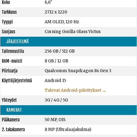
Koko
6,6"
Tarkkuus
2712 x 1220
Tyyppi
AM OLED, 120 Hz
Suojaus
Corning Gorilla Glass Victus
JÄRJESTELMÄ
Tallennustila
256 GB
/
512 GB
RAM-muisti
8 GB
/
12 GB
Piirisarja
Qualcomm Snapdragon 8s Gen 3
Käyttöjärjestelmä
Android 15
Tulevat Android-päivitykset →
Yhteydet
3G / 4G / 5G
KAMERAT
Pääkamera
50 MP, OIS
2. takakamera
8 MP (Ultralaajakulma)