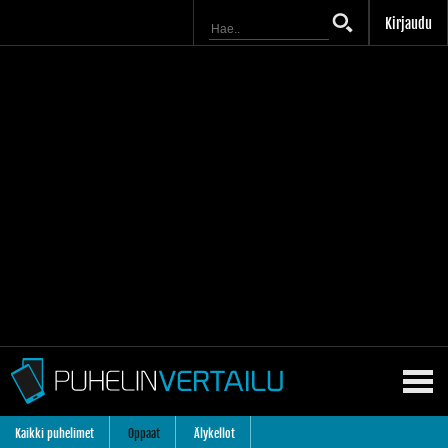
Kirjaudu
Kaikki puhelimet
Oppaat
Älykellot