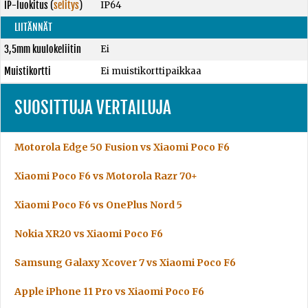
IP-luokitus
(
selitys
)
IP64
LIITÄNNÄT
3,5mm kuulokeliitin
Ei
Muistikortti
Ei muistikorttipaikkaa
SUOSITTUJA VERTAILUJA
Motorola Edge 50 Fusion vs Xiaomi Poco F6
Xiaomi Poco F6 vs Motorola Razr 70+
Xiaomi Poco F6 vs OnePlus Nord 5
Nokia XR20 vs Xiaomi Poco F6
Samsung Galaxy Xcover 7 vs Xiaomi Poco F6
Apple iPhone 11 Pro vs Xiaomi Poco F6