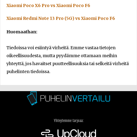
Xiaomi Poco X6 Pro vs Xiaomi Poco F6
Xiaomi Redmi Note 13 Pro (5G) vs Xiaomi Poco F6
Huomaathan:
Tiedoissa voi esiintyä virheitä. Emme vastaa tietojen
oikeellisuudesta, mutta pyydämme ottamaan meihin
yhteyttä, jos havaitset puutteellisuuksia tai selkeitä virheitä
puhelinten tiedoissa.
Yhteytemme tarjoaa: