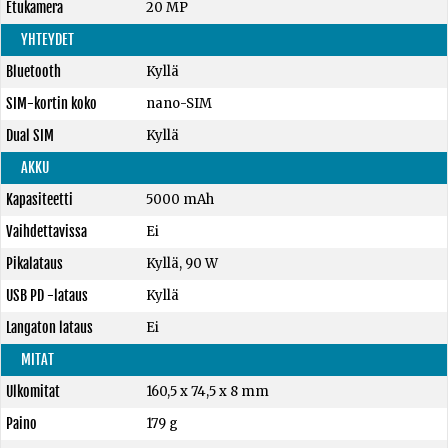
Etukamera
20 MP
YHTEYDET
Bluetooth
Kyllä
SIM-kortin koko
nano-SIM
Dual SIM
Kyllä
AKKU
Kapasiteetti
5000 mAh
Vaihdettavissa
Ei
Pikalataus
Kyllä, 90 W
USB PD -lataus
Kyllä
Langaton lataus
Ei
MITAT
Ulkomitat
160,5 x 74,5 x 8 mm
Paino
179 g