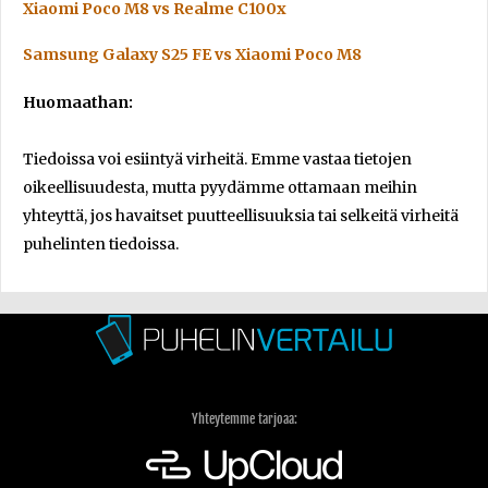
Xiaomi Poco M8 vs Realme C100x
Samsung Galaxy S25 FE vs Xiaomi Poco M8
Huomaathan:
Tiedoissa voi esiintyä virheitä. Emme vastaa tietojen
oikeellisuudesta, mutta pyydämme ottamaan meihin
yhteyttä, jos havaitset puutteellisuuksia tai selkeitä virheitä
puhelinten tiedoissa.
Yhteytemme tarjoaa: