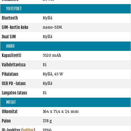
YHTEYDET
Bluetooth
Kyllä
SIM-kortin koko
nano-SIM
Dual SIM
Kyllä
AKKU
Kapasiteetti
5520 mAh
Vaihdettavissa
Ei
Pikalataus
Kyllä, 45 W
USB PD -lataus
Kyllä
Langaton lataus
Ei
MITAT
Ulkomitat
164 x 75,4 x 7,4 mm
Paino
178 g
IP-luokitus
(
selitys
)
IP66