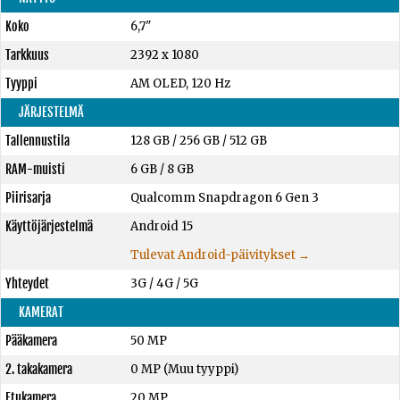
Koko
6,7"
Tarkkuus
2392 x 1080
Tyyppi
AM OLED, 120 Hz
JÄRJESTELMÄ
Tallennustila
128 GB
/
256 GB
/
512 GB
RAM-muisti
6 GB
/
8 GB
Piirisarja
Qualcomm Snapdragon 6 Gen 3
Käyttöjärjestelmä
Android 15
Tulevat Android-päivitykset →
Yhteydet
3G / 4G / 5G
KAMERAT
Pääkamera
50 MP
2. takakamera
0 MP (Muu tyyppi)
Etukamera
20 MP