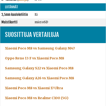
LIITÄNNÄT
3,5mm kuulokeliitin
Ei
Muistikortti
microSD
SUOSITTUJA VERTAILUJA
Xiaomi Poco M8 vs Samsung Galaxy M47
Oppo Reno 13 F vs Xiaomi Poco M8
Samsung Galaxy S22 vs Xiaomi Poco M8
Samsung Galaxy A26 vs Xiaomi Poco M8
Xiaomi Poco M8 vs Xiaomi 17 Ultra
Xiaomi Poco M8 vs Realme C100 (5G)