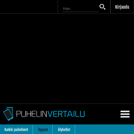
Kirjaudu
Kaikki puhelimet
Oppaat
Älykellot