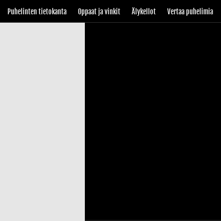
Puhelinten tietokanta
Oppaat ja vinkit
Älykellot
Vertaa puhelimia