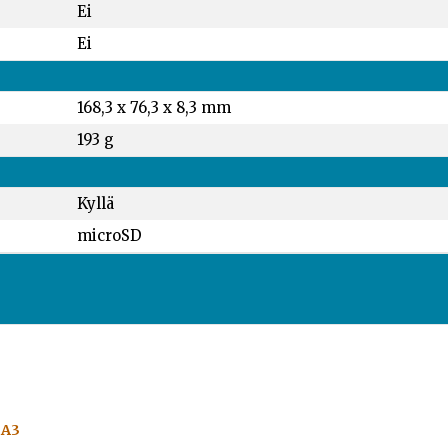
Ei
Ei
168,3 x 76,3 x 8,3 mm
193 g
Kyllä
microSD
 A3