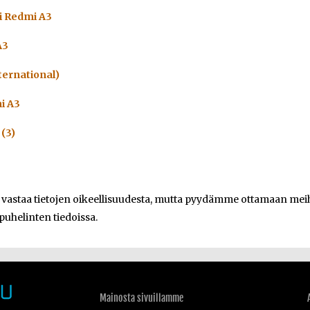
i Redmi A3
A3
ternational)
i A3
(3)
e vastaa tietojen oikeellisuudesta, mutta pyydämme ottamaan meihi
 puhelinten tiedoissa.
Mainosta sivuillamme