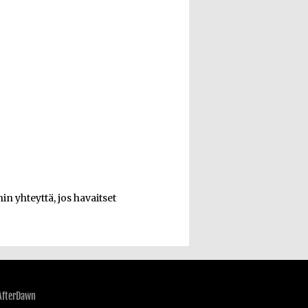
n yhteyttä, jos havaitset
AfterDawn