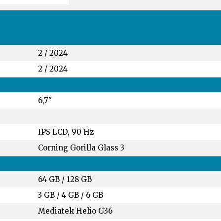
2 / 2024
2 / 2024
6,7"
IPS LCD, 90 Hz
Corning Gorilla Glass 3
64 GB
/
128 GB
3 GB
/
4 GB
/
6 GB
Mediatek Helio G36