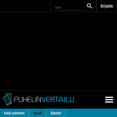
Kirjaudu
Kaikki puhelimet
Oppaat
Älykellot