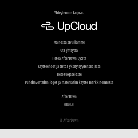
Yhteytemme tarjoaa:
Mainosta sivuillamme
Ota yhteyttä
Tietoa AfterDawn Oy:stä
Käyttöehdot ja tietoa yksityisyydensuojasta
Tietosuojaseloste
Puhelinvertailun logot ja materiaalin käyttö markkinoinnissa
AfterDawn
HIGH.FI
© AfterDawn