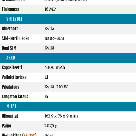
Etukamera
16 MP
YHTEYDET
Bluetooth
Kyllä
SIM-kortin koko
nano-SIM
Dual SIM
Kyllä
AKKU
Kapasiteetti
4300 mAh
Vaihdettavissa
Ei
Pikalataus
Kyllä, 210 W
Langaton lataus
Ei
MITAT
Ulkomitat
162,9 x 76 x 9 mm
Paino
207,5 g
IP-luokitus
(
selitys
)
IP53