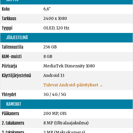
Koko
6,6"
Tarkkuus
2400 x 1080
Tyyppi
OLED, 120 Hz
JÄRJESTELMÄ
Tallennustila
256 GB
RAM-muisti
8 GB
Piirisarja
MediaTek Dimensity 1080
Käyttöjärjestelmä
Android 13
Tulevat Android-päivitykset →
Yhteydet
3G / 4G / 5G
KAMERAT
Pääkamera
200 MP, OIS
2. takakamera
8 MP (Ultralaajakulma)
3. takakamera
2 MP (Makrokamera)