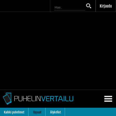
Kirjaudu
Kaikki puhelimet
Oppaat
Älykellot