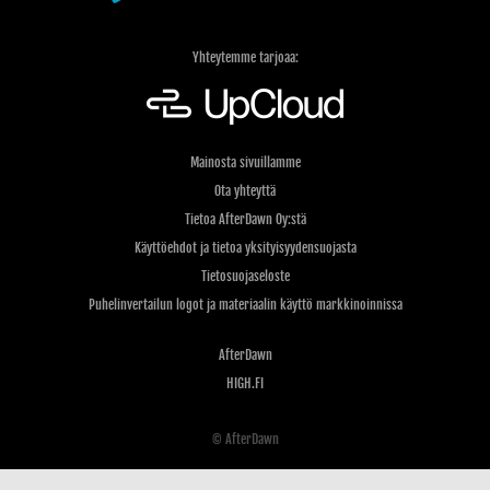
Yhteytemme tarjoaa:
Mainosta sivuillamme
Ota yhteyttä
Tietoa AfterDawn Oy:stä
Käyttöehdot ja tietoa yksityisyydensuojasta
Tietosuojaseloste
Puhelinvertailun logot ja materiaalin käyttö markkinoinnissa
AfterDawn
HIGH.FI
© AfterDawn