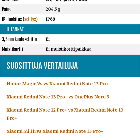
Paino
204,5 g
IP-luokitus
(
selitys
)
IP68
LIITÄNNÄT
3,5mm kuulokeliitin
Ei
Muistikortti
Ei muistikorttipaikkaa
SUOSITTUJA VERTAILUJA
Honor Magic Vs vs Xiaomi Redmi Note 13 Pro+
Xiaomi Redmi Note 13 Pro+ vs OnePlus Nord 5
Xiaomi Redmi Note 12 Pro+ vs Xiaomi Redmi Note 13
Pro+
Xiaomi Mi 11i vs Xiaomi Redmi Note 13 Pro+