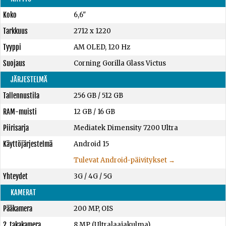
Koko
6,6"
Tarkkuus
2712 x 1220
Tyyppi
AM OLED, 120 Hz
Suojaus
Corning Gorilla Glass Victus
JÄRJESTELMÄ
Tallennustila
256 GB
/
512 GB
RAM-muisti
12 GB
/
16 GB
Piirisarja
Mediatek Dimensity 7200 Ultra
Käyttöjärjestelmä
Android 15
Tulevat Android-päivitykset →
Yhteydet
3G / 4G / 5G
KAMERAT
Pääkamera
200 MP, OIS
2. takakamera
8 MP (Ultralaajakulma)