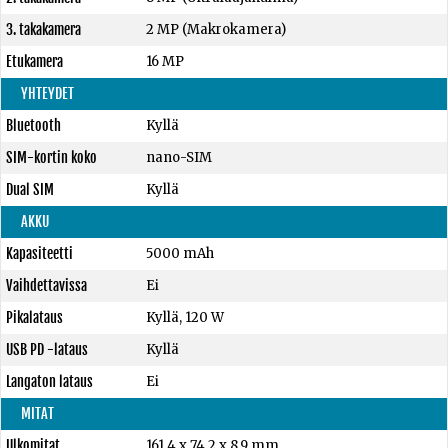
3. takakamera
2 MP (Makrokamera)
Etukamera
16 MP
YHTEYDET
Bluetooth
Kyllä
SIM-kortin koko
nano-SIM
Dual SIM
Kyllä
AKKU
Kapasiteetti
5000 mAh
Vaihdettavissa
Ei
Pikalataus
Kyllä, 120 W
USB PD -lataus
Kyllä
Langaton lataus
Ei
MITAT
Ulkomitat
161,4 x 74,2 x 8,9 mm