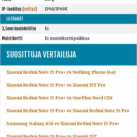
IP-luokitus
(
selitys
)
IP68/IP69K
LIITÄNNÄT
3,5mm kuulokeliitin
Ei
Muistikortti
Ei muistikorttipaikkaa
SUOSITTUJA VERTAILUJA
Xiaomi Redmi Note 15 Pro+ vs Nothing Phone (4a)
Xiaomi Redmi Note 15 Pro+ vs Xiaomi 15T Pro
Xiaomi Redmi Note 15 Pro+ vs OnePlus Nord CE6
Xiaomi Redmi Note 15 Pro+ vs Xiaomi Redmi Note 15 Pro
Samsung Galaxy A56 vs Xiaomi Redmi Note 15 Pro+
Xiaomi Redmi Note 15 Pro+ vs Xiaomi 15T