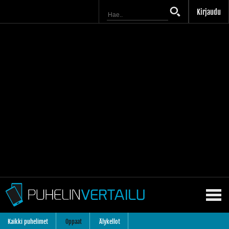
Kirjaudu
Kaikki puhelimet
Oppaat
Älykellot