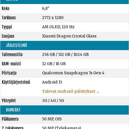
Koko
6,8"
Tarkkuus
2772 x 1280
Tyyppi
AM OLED, 120 Hz
Suojaus
Xiaomi Dragon Crystal Glass
JÄRJESTELMÄ
Tallennustila
256 GB
/
512 GB
/
1024 GB
RAM-muisti
12 GB
/
16 GB
Piirisarja
Qualcomm Snapdragon 7s Gen 4
Käyttöjärjestelmä
Android 15
Tulevat Android-päivitykset →
Yhteydet
3G / 4G / 5G
KAMERAT
Pääkamera
50 MP, OIS
2. takakamera
50 MP (Telekamera)