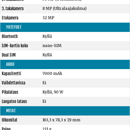
3. takakamera
8 MP (Ultralaajakulma)
Etukamera
32 MP
YHTEYDET
Bluetooth
Kyllä
SIM-kortin koko
nano-SIM
Dual SIM
Kyllä
AKKU
Kapasiteetti
7000 mAh
Vaihdettavissa
Ei
Pikalataus
Kyllä, 90 W
Langaton lataus
Ei
MITAT
Ulkomitat
163,3 x 78,3 x 7,9 mm
Paino
211 g