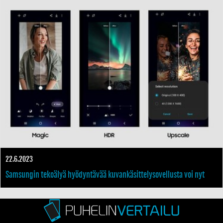
22.6.2023
Samsungin tekoälyä hyödyntävää kuvankäsittelysovellusta voi nyt
käyttää Samsungin huippupuhelimilla