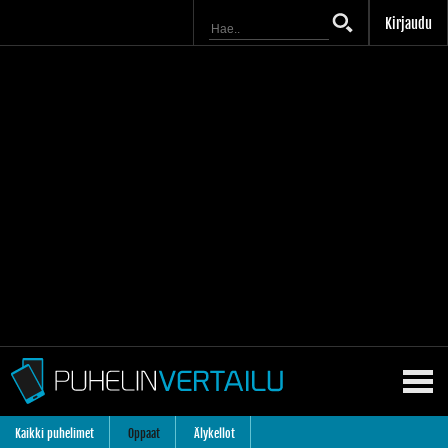
Kirjaudu
Kaikki puhelimet
Oppaat
Älykellot