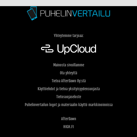
Yhteytemme tarjoaa:
Mainosta sivuillamme
Ota yhteyttä
Tietoa AfterDawn Oy:stä
Käyttöehdot ja tietoa yksityisyydensuojasta
Tietosuojaseloste
Puhelinvertailun logot ja materiaalin käyttö markkinoinnissa
AfterDawn
HIGH.FI