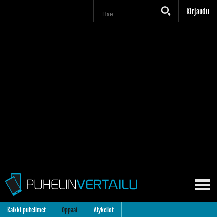
Kirjaudu
Kaikki puhelimet
Oppaat
Älykellot