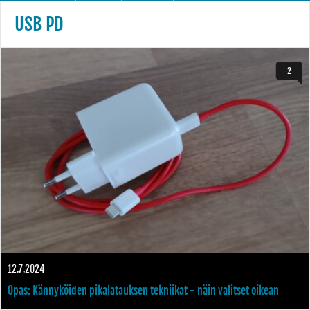
USB PD
2
12.7.2024
Opas: Kännyköiden pikalatauksen tekniikat - näin valitset oikean