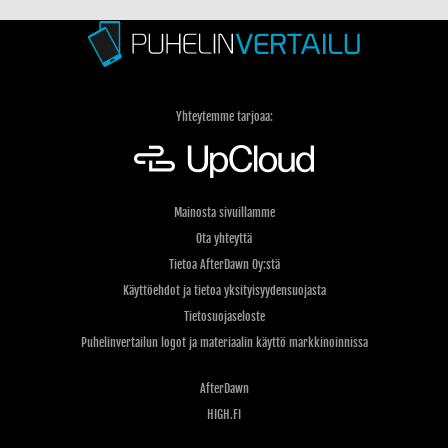
laturin kännykkään
Yhteytemme tarjoaa:
Mainosta sivuillamme
Ota yhteyttä
Tietoa AfterDawn Oy:stä
Käyttöehdot ja tietoa yksityisyydensuojasta
Tietosuojaseloste
Puhelinvertailun logot ja materiaalin käyttö markkinoinnissa
AfterDawn
HIGH.FI