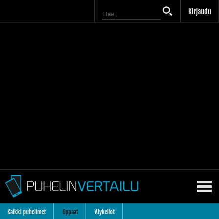
Kirjaudu
Kaikki puhelimet
Oppaat
Älykellot