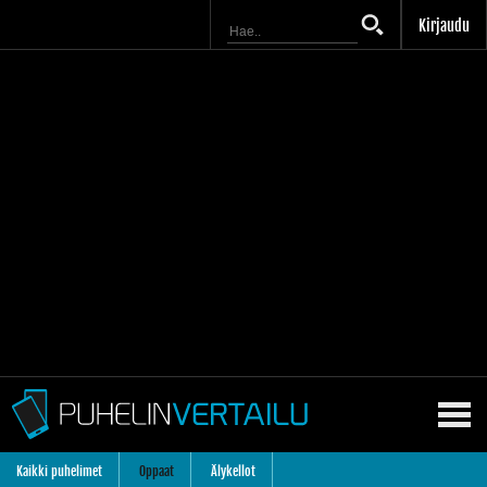
Kirjaudu
Kaikki puhelimet
Oppaat
Älykellot