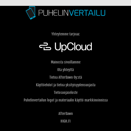
Yhteytemme tarjoaa:
Mainosta sivuillamme
Ota yhteyttä
Tietoa AfterDawn Oy:stä
Käyttöehdot ja tietoa yksityisyydensuojasta
Tietosuojaseloste
Puhelinvertailun logot ja materiaalin käyttö markkinoinnissa
AfterDawn
HIGH.FI