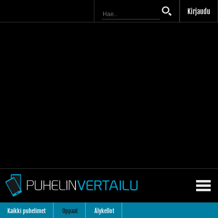
Kirjaudu
Kaikki puhelimet
Oppaat
Älykellot