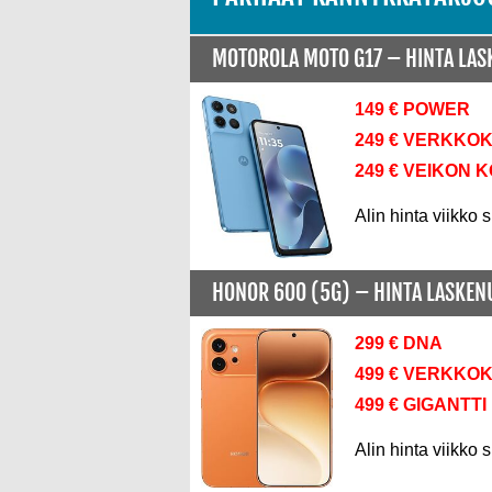
MOTOROLA MOTO G17 –
HINTA LA
149 € POWER
249 € VERKKO
249 € VEIKON 
Alin hinta viikko s
HONOR 600 (5G) –
HINTA LASKE
299 € DNA
499 € VERKKO
499 € GIGANTTI
Alin hinta viikko s