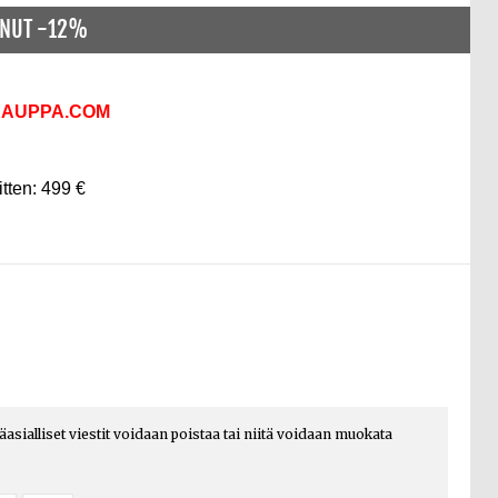
ENUT -12%
KAUPPA.COM
itten: 499 €
päasialliset viestit voidaan poistaa tai niitä voidaan muokata