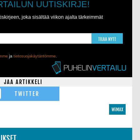
RTAILUN UUTISKIRJE!
kirjeen, joka sisältää viikon ajalta tärkeimmät
TILAA NYT!
ömme
ja
tietosuojakäytäntömme
.
JAA ARTIKKELI
TWITTER
WiMAX
UKSET