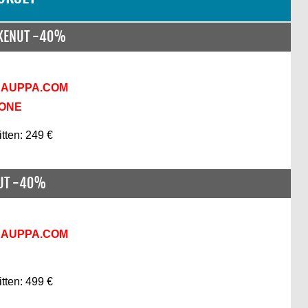
SKENUT -40%
KAUPPA.COM
KONE
itten: 249 €
NUT -40%
KAUPPA.COM
itten: 499 €