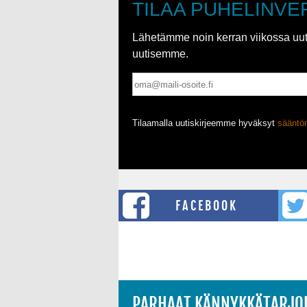
TILAA PUHELINVE
Lähetämme noin kerran viikossa uutis
uutisemme.
Tilaamalla uutiskirjeemme hyväksyt
säänt
FACEBOOK
PARHAAT KÄNNYKKÄTARJO