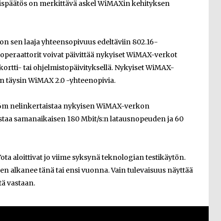
ispäätös on merkittävä askel WiMAXin kehityksen
on sen laaja yhteensopivuus edeltäviin 802.16-
peraattorit voivat päivittää nykyiset WiMAX-verkot
rtti- tai ohjelmistopäivityksellä. Nykyiset WiMAX-
an täysin WiMAX 2.0 -yhteenopivia.
16m nelinkertaistaa nykyisen WiMAX-verkon
staa samanaikaisen 180 Mbit/s:n latausnopeuden ja 60
ota aloittivat jo viime syksynä teknologian testikäytön.
 alkanee tänä tai ensi vuonna. Vain tulevaisuus näyttää
tä vastaan.