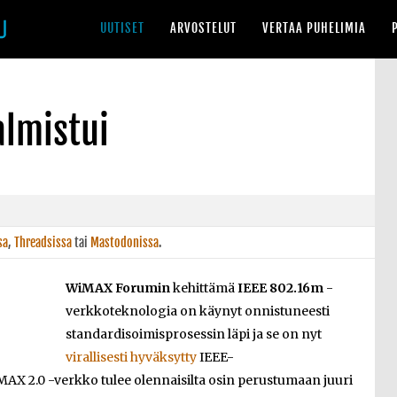
UUTISET
ARVOSTELUT
VERTAA PUHELIMIA
lmistui
sa
,
Threadsissa
tai
Mastodonissa
.
WiMAX Forumin
kehittämä
IEEE 802.16m
-
verkkoteknologia on käynyt onnistuneesti
standardisoimisprosessin läpi ja se on nyt
virallisesti hyväksytty
IEEE-
MAX 2.0 -verkko tulee olennaisilta osin perustumaan juuri