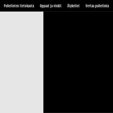
Puhelinten tietokanta
Oppaat ja vinkit
Älykellot
Vertaa puhelimia