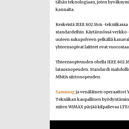
tähän teknologiaan, joten hyväksym
kannalta.
Keskeistä IEEE 802.16m -tekniikassa 
standardeihin. Käytännössä verkko-o
uuteen sukupolveen pelkällä kanavako
yhteensopivat laitteet ovat vuorosta
Yhteensopivuuden ohella IEEE 802.
latausnopeuden. Standardi mahdolli
Mbit/s siirtonopeuden.
Samsung
ja venäläinen operaattori Y
Tekniikan kaupallinen hyödyntäminen
miten WiMAX pärjää kilpailevaa LTE: