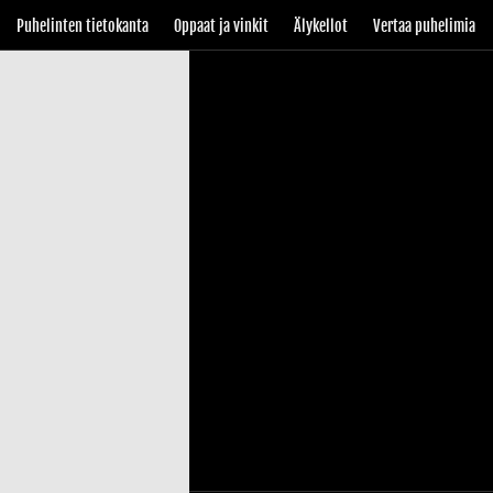
Puhelinten tietokanta
Oppaat ja vinkit
Älykellot
Vertaa puhelimia