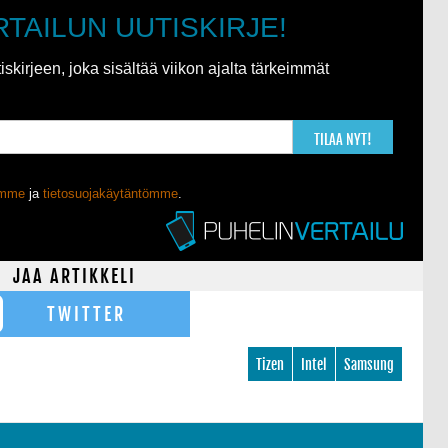
RTAILUN UUTISKIRJE!
kirjeen, joka sisältää viikon ajalta tärkeimmät
TILAA NYT!
ömme
ja
tietosuojakäytäntömme
.
JAA ARTIKKELI
TWITTER
Tizen
Intel
Samsung