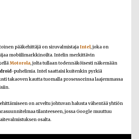
toinen pääkehittäjä on siruvalmistaja
Intel
, joka on
jaa mobiilimarkkinoilta. Intelin merkittävin
kellä
Motorola
, jolta tullaan todennäköisesti näkemään
droid
-puhelimia. Intel saattaisi kuitenkin pyrkiä
usti takaoven kautta tuomalla prosessorinsa laajemmassa
siin.
hittämiseen on arveltu johtuvan halusta vähentää yhtiön
varasuunnitelmaa tilanteeseen, jossa Google muuttuu
aitevalmistuksen osalta.