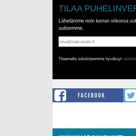
TILAA PUHELINVE
Lähetämme noin kerran viikossa uutis
uutisemme.
Tilaamalla uutiskirjeemme hyväksyt
säänt
FACEBOOK