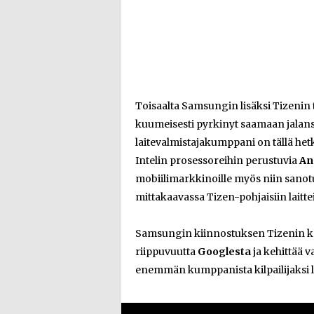
Toisaalta Samsungin lisäksi Tizenin 
kuumeisesti pyrkinyt saamaan jalansi
laitevalmistajakumppani on tällä het
Intelin prosessoreihin perustuvia
An
mobiilimarkkinoille myös niin sanot
mittakaavassa Tizen-pohjaisiin laittei
Samsungin kiinnostuksen Tizenin ke
riippuvuutta
Googlesta
ja kehittää 
enemmän kumppanista kilpailijaksi l