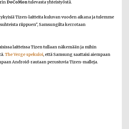
orin
DoCoMon
tulevasta yhteistyöstä.
kykyisiä Tizen-laitteita kuluvan vuoden aikana ja tulemme
uhteista riippuen", Samsungilta kerrotaan
isissa laitteissa Tizen tullaan näkemään ja mihin
tä.
The Verge spekuloi
, että Samsung saattaisi aiempaan
paan Android-rautaan perustuvia Tizen-malleja.