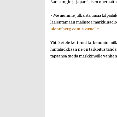
Samsungin ja japanilaisen operaatt
- Me aiomme julkaista uusia kilpailu
laajentamaan mallistoa markkinaolos
Bloomberg.com-sivustolle
.
Yhtiö ei ole kertonut tarkemmin milla
hintaluokkaan ne on tarkoitus tähdä
tapaansa tuoda markkinoille vanhem