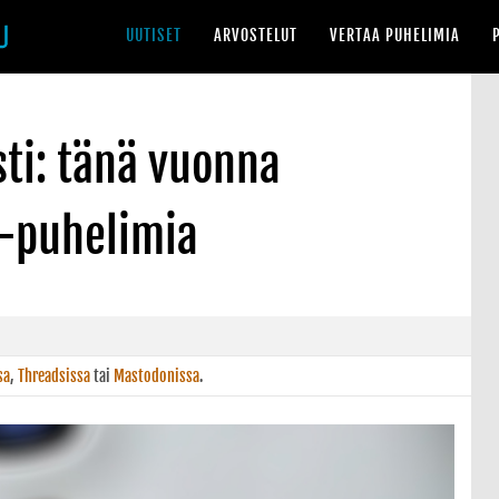
UUTISET
ARVOSTELUT
VERTAA PUHELIMIA
ti: tänä vuonna
-puhelimia
sa
,
Threadsissa
tai
Mastodonissa
.