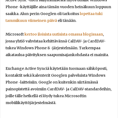
Active Sync -tuen säilyttämisestä myös uusille Windows
Phone -käyttäjille aina tämän vuoden heinäkuun loppuun
saakka. Alun perin Googlen oli tarkoitus
lopettaa tuki
tammikuun viimeinen päivä
eli tänään.
Microsoft
kertoo iloisista uutisista omassa blogissaan
,
jossa yhtiö vahvistaa kehittävänsä CalDAV- ja CardDAV-
tukea Windows Phone 8 -järjestelmään. Tarkempaa
aikataulua päivityksen saapumisajankohdasta ei mainita.
Exchange Active Synciä käytetään tuomaan sähköposti,
kontaktit sekä kalenterit Googlen palveluista Windows
Phone -laitteisiin. Google on kuitenkin siirtämässä
painopistettä avoimiin CardDAV- ja CalDAV-standardeihin,
joille tälle hetkellä ei löydy tukea Microsoftin
mobiilikäyttöjärjestelmästä.