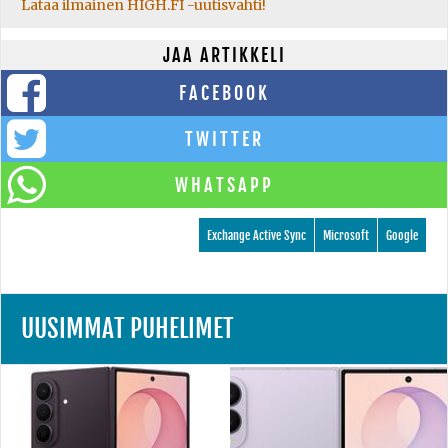
Lataa ilmainen HIGH.FI -uutisvahti!
JAA ARTIKKELI
FACEBOOK
TWITTER
WHATSAPP
Exchange Active Sync
Microsoft
Google
UUSIMMAT PUHELIMET