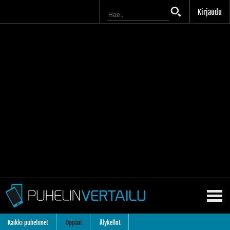
Kirjaudu
Kaikki puhelimet
Oppaat
Älykellot