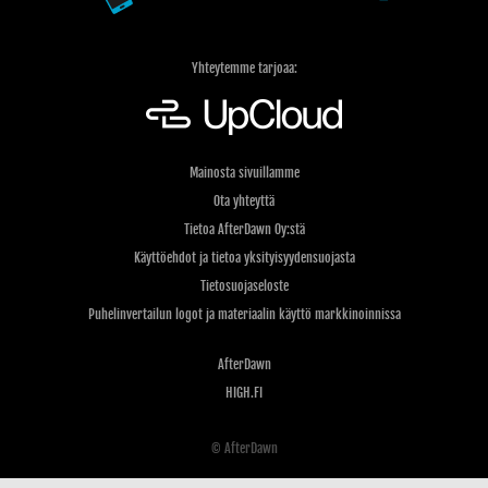
Yhteytemme tarjoaa:
Mainosta sivuillamme
Ota yhteyttä
Tietoa AfterDawn Oy:stä
Käyttöehdot ja tietoa yksityisyydensuojasta
Tietosuojaseloste
Puhelinvertailun logot ja materiaalin käyttö markkinoinnissa
AfterDawn
HIGH.FI
© AfterDawn