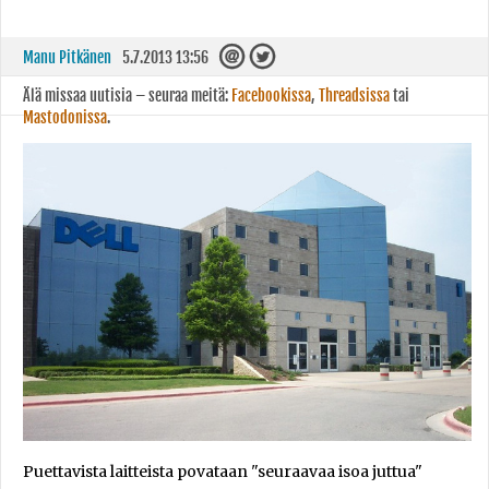
Manu Pitkänen
5.7.2013 13:56
Älä missaa uutisia – seuraa meitä:
Facebookissa
,
Threadsissa
tai
Mastodonissa
.
Puettavista laitteista povataan "seuraavaa isoa juttua"