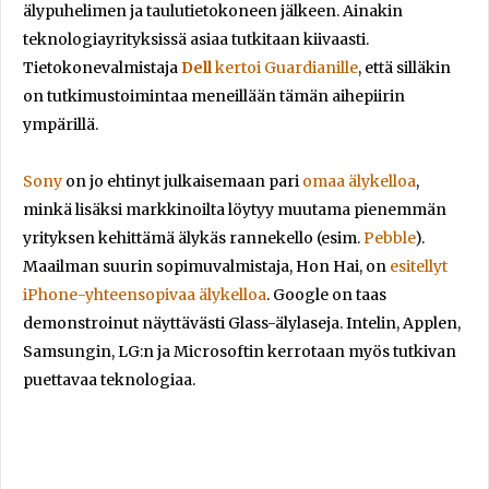
älypuhelimen ja taulutietokoneen jälkeen. Ainakin
teknologiayrityksissä asiaa tutkitaan kiivaasti.
Tietokonevalmistaja
Dell
kertoi Guardianille
, että silläkin
on tutkimustoimintaa meneillään tämän aihepiirin
ympärillä.
Sony
on jo ehtinyt julkaisemaan pari
omaa älykelloa
,
minkä lisäksi markkinoilta löytyy muutama pienemmän
yrityksen kehittämä älykäs rannekello (esim.
Pebble
).
Maailman suurin sopimuvalmistaja, Hon Hai, on
esitellyt
iPhone-yhteensopivaa älykelloa
. Google on taas
demonstroinut näyttävästi Glass-älylaseja. Intelin, Applen,
Samsungin, LG:n ja Microsoftin kerrotaan myös tutkivan
puettavaa teknologiaa.