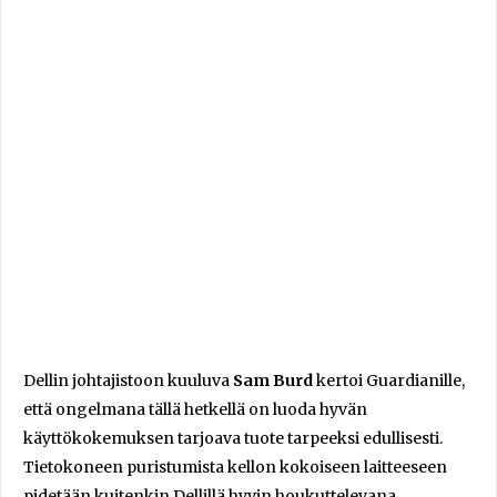
Dellin johtajistoon kuuluva
Sam Burd
kertoi Guardianille,
että ongelmana tällä hetkellä on luoda hyvän
käyttökokemuksen tarjoava tuote tarpeeksi edullisesti.
Tietokoneen puristumista kellon kokoiseen laitteeseen
pidetään kuitenkin Dellillä hyvin houkuttelevana