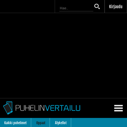
Kirjaudu
Kaikki puhelimet
Oppaat
Älykellot