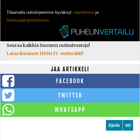
Tilaamalla uutiskirjeemme hyväksyt
sääntömme
ja
tietosuojakäytäntömme
.
Seuraa kaikkia Suomen uutissivustoja!
Lataa ilmainen HIGH.FI -uutisvahti!
JAA ARTIKKELI
FACEBOOK
TWITTER
WHATSAPP
Älykello
Dell