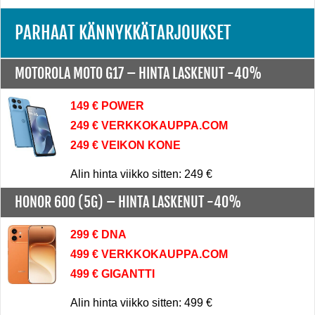
PARHAAT KÄNNYKKÄTARJOUKSET
MOTOROLA MOTO G17 –
HINTA LASKENUT -40%
149 € POWER
249 € VERKKOKAUPPA.COM
249 € VEIKON KONE
Alin hinta viikko sitten: 249 €
HONOR 600 (5G) –
HINTA LASKENUT -40%
299 € DNA
499 € VERKKOKAUPPA.COM
499 € GIGANTTI
Alin hinta viikko sitten: 499 €