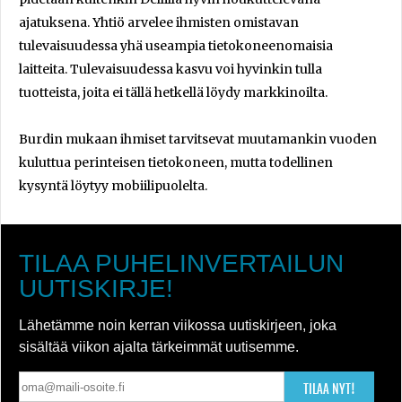
ajatuksena. Yhtiö arvelee ihmisten omistavan
tulevaisuudessa yhä useampia tietokoneenomaisia
laitteita. Tulevaisuudessa kasvu voi hyvinkin tulla
tuotteista, joita ei tällä hetkellä löydy markkinoilta.
Burdin mukaan ihmiset tarvitsevat muutamankin vuoden
kuluttua perinteisen tietokoneen, mutta todellinen
kysyntä löytyy mobiilipuolelta.
TILAA PUHELINVERTAILUN
UUTISKIRJE!
Lähetämme noin kerran viikossa uutiskirjeen, joka
sisältää viikon ajalta tärkeimmät uutisemme.
TILAA NYT!