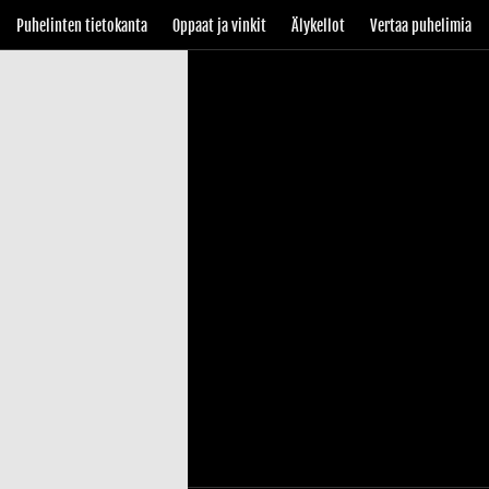
Puhelinten tietokanta
Oppaat ja vinkit
Älykellot
Vertaa puhelimia