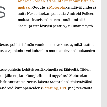
Android Policen
ja
The Informationin tietojen
mukaan
Google
ja
Motorola
kehittävät yhdessä
uutta Nexus-luokan puhlettia. Android Policen
mukaan kyseisen laitteen koodinimi olisi
Shamu
ja siitä löytyisi peräti 5,9 tuuman näyttö
 Nexus-puhletti tämän vuoden marraskuussa, mikä saattaa
susta. Ajankohta voi kuitenkin muutta tulevien kuukausien
us-puhletin kehityksestä kolmelta eri lähteeltä. Niiden
n sen jälkeen, kun Google ilmoitti myyvänsä Motorolan
 halunnut antaa Nexus-laitetta Motorolan kehitettäväksi
n Android-kumppaneiden (
Samsung
,
HTC
jne.) reaktioita.