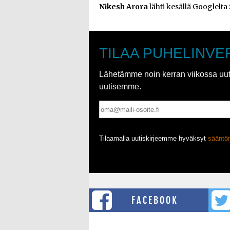
Nikesh Arora
lähti kesällä Googlelta
TILAA PUHELINVE
Lähetämme noin kerran viikossa uutis
uutisemme.
Tilaamalla uutiskirjeemme hyväksyt
säänt
FACEBOOK