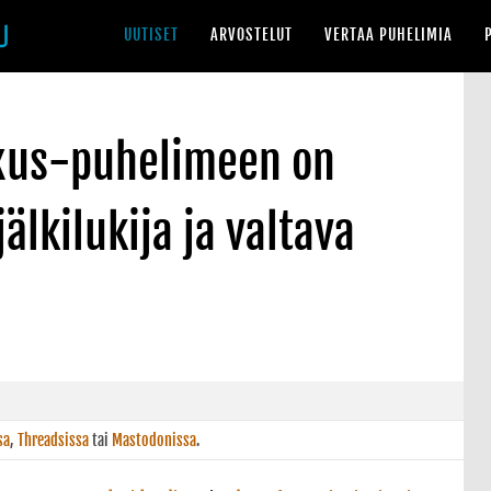
UUTISET
ARVOSTELUT
VERTAA PUHELIMIA
xus-puhelimeen on
älkilukija ja valtava
sa
,
Threadsissa
tai
Mastodonissa
.