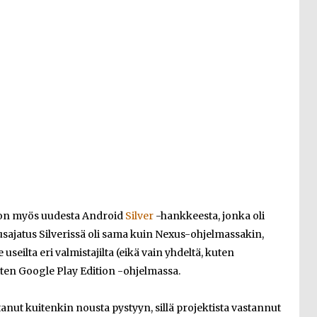
jon myös uudesta Android
Silver
-hankkeesta, jonka oli
rusajatus Silverissä oli sama kuin Nexus-ohjelmassakin,
e useilta eri valmistajilta (eikä vain yhdeltä, kuten
en Google Play Edition -ohjelmassa.
anut kuitenkin nousta pystyyn, sillä projektista vastannut