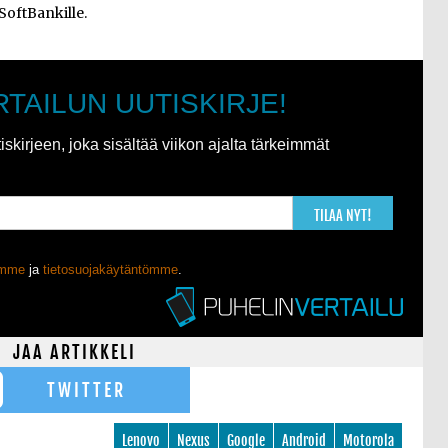
 SoftBankille.
RTAILUN UUTISKIRJE!
kirjeen, joka sisältää viikon ajalta tärkeimmät
TILAA NYT!
ömme
ja
tietosuojakäytäntömme
.
JAA ARTIKKELI
TWITTER
Lenovo
Nexus
Google
Android
Motorola