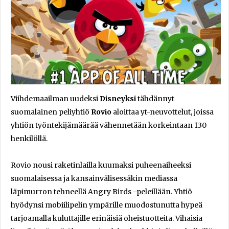
Viihdemaailman uudeksi
Disneyksi
tähdännyt
suomalainen peliyhtiö
Rovio
aloittaa yt-neuvottelut, joissa
yhtiön työntekijämäärää vähennetään korkeintaan 130
henkilöllä.
Rovio nousi raketinlailla kuumaksi puheenaiheeksi
suomalaisessa ja kansainvälisessäkin mediassa
läpimurron tehneellä Angry Birds -peleillään. Yhtiö
hyödynsi mobiilipelin ympärille muodostunutta hypeä
tarjoamalla kuluttajille erinäisiä oheistuotteita. Vihaisia