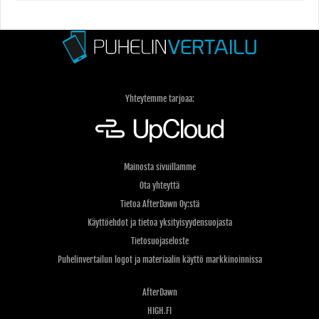
Yhteytemme tarjoaa:
Mainosta sivuillamme
Ota yhteyttä
Tietoa AfterDawn Oy:stä
Käyttöehdot ja tietoa yksityisyydensuojasta
Tietosuojaseloste
Puhelinvertailun logot ja materiaalin käyttö markkinoinnissa
AfterDawn
HIGH.FI