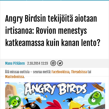
Angry Birdsin tekijöitä aiotaan
irtisanoa: Rovion menestys
katkeamassa kuin kanan lento?
Manu Pitkänen
2.10.2014 11:19
Älä missaa uutisia – seuraa meitä:
Facebookissa
,
Threadsissa
tai
Mastodonissa
.