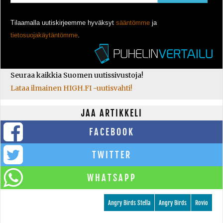
Tilaamalla uutiskirjeemme hyväksyt
sääntömme
ja
tietosuojakäytäntömme
.
Seuraa kaikkia Suomen uutissivustoja!
Lataa ilmainen HIGH.FI -uutisvahti!
JAA ARTIKKELI
FACEBOOK
TWITTER
WHATSAPP
Angry Birds Stella
Angry Birds
Rovio