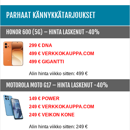
PARHAAT KÄNNYKKÄTARJOUKSET
HONOR 600 (5G) –
HINTA LASKENUT -40%
299 € DNA
499 € VERKKOKAUPPA.COM
499 € GIGANTTI
Alin hinta viikko sitten: 499 €
MOTOROLA MOTO G17 –
HINTA LASKENUT -40%
149 € POWER
249 € VERKKOKAUPPA.COM
249 € VEIKON KONE
Alin hinta viikko sitten: 249 €