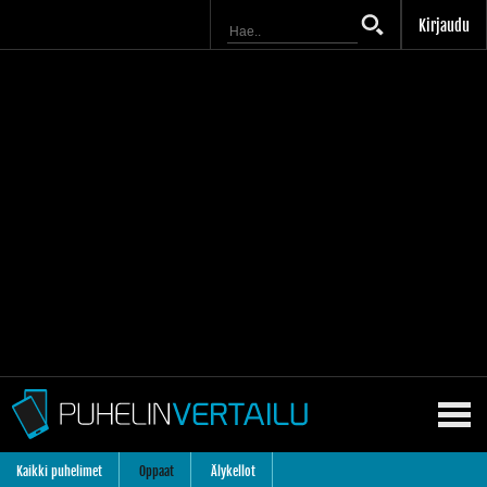
Kirjaudu
Kaikki puhelimet
Oppaat
Älykellot