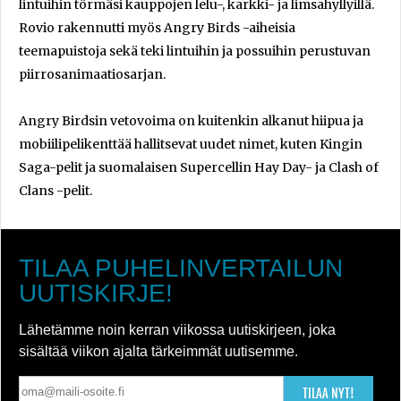
lintuihin törmäsi kauppojen lelu-, karkki- ja limsahyllyillä.
Rovio rakennutti myös Angry Birds -aiheisia
teemapuistoja sekä teki lintuihin ja possuihin perustuvan
piirrosanimaatiosarjan.
Angry Birdsin vetovoima on kuitenkin alkanut hiipua ja
mobiilipelikenttää hallitsevat uudet nimet, kuten Kingin
Saga-pelit ja suomalaisen Supercellin Hay Day- ja Clash of
Clans -pelit.
TILAA PUHELINVERTAILUN
UUTISKIRJE!
Lähetämme noin kerran viikossa uutiskirjeen, joka
sisältää viikon ajalta tärkeimmät uutisemme.
TILAA NYT!