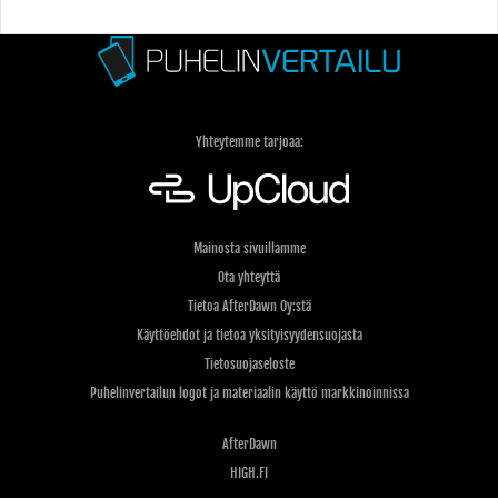
Yhteytemme tarjoaa:
Mainosta sivuillamme
Ota yhteyttä
Tietoa AfterDawn Oy:stä
Käyttöehdot ja tietoa yksityisyydensuojasta
Tietosuojaseloste
Puhelinvertailun logot ja materiaalin käyttö markkinoinnissa
AfterDawn
HIGH.FI