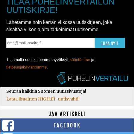
TILAA PUHELINVERTAILUN
UUTISKIRJE!
Lähetämme noin kerran viikossa uutiskirjeen, joka
sisältää viikon ajalta tärkeimmät uutisemme.
TILAA NYT!
Tilaamalla uutiskirjeemme hyväksyt
sääntömme
ja
tietosuojakäytäntömme
.
Seuraa kaikkia Suomen uutissivustoja!
Lataa ilmainen HIGH.FI -uutisvahti!
JAA ARTIKKELI
FACEBOOK