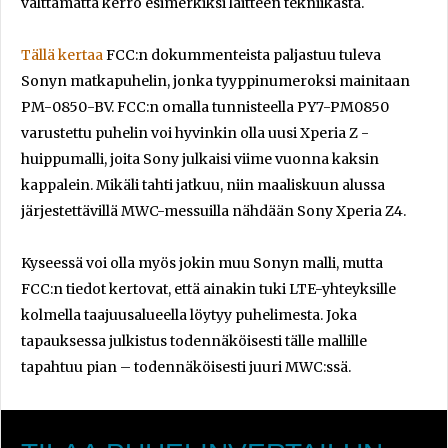
välttämättä kerro esimerkiksi laitteen tekniikasta.
Tällä kertaa
FCC:n dokummenteista paljastuu tuleva
Sonyn matkapuhelin, jonka tyyppinumeroksi mainitaan
PM-0850-BV. FCC:n omalla tunnisteella PY7-PM0850
varustettu puhelin voi hyvinkin olla uusi Xperia Z -
huippumalli, joita Sony julkaisi viime vuonna kaksin
kappalein. Mikäli tahti jatkuu, niin maaliskuun alussa
järjestettävillä MWC-messuilla nähdään Sony Xperia Z4.
Kyseessä voi olla myös jokin muu Sonyn malli, mutta
FCC:n tiedot kertovat, että ainakin tuki LTE-yhteyksille
kolmella taajuusalueella löytyy puhelimesta. Joka
tapauksessa julkistus todennäköisesti tälle mallille
tapahtuu pian – todennäköisesti juuri MWC:ssä.