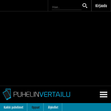
Kirjaudu
Kaikki puhelimet
Oppaat
Älykellot