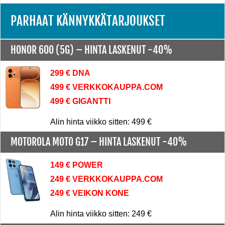
PARHAAT KÄNNYKKÄTARJOUKSET
HONOR 600 (5G) –
HINTA LASKENUT -40%
299 € DNA
499 € VERKKOKAUPPA.COM
499 € GIGANTTI
Alin hinta viikko sitten: 499 €
MOTOROLA MOTO G17 –
HINTA LASKENUT -40%
149 € POWER
249 € VERKKOKAUPPA.COM
249 € VEIKON KONE
Alin hinta viikko sitten: 249 €