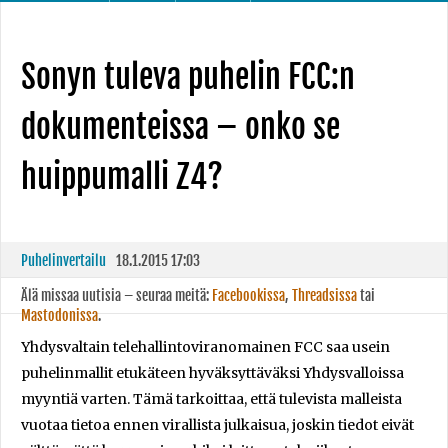
Sonyn tuleva puhelin FCC:n
dokumenteissa – onko se
huippumalli Z4?
Puhelinvertailu
18.1.2015 17:03
Älä missaa uutisia – seuraa meitä:
Facebookissa
,
Threadsissa
tai
Mastodonissa
.
Yhdysvaltain telehallintoviranomainen FCC saa usein
puhelinmallit etukäteen hyväksyttäväksi Yhdysvalloissa
myyntiä varten. Tämä tarkoittaa, että tulevista malleista
vuotaa tietoa ennen virallista julkaisua, joskin tiedot eivät