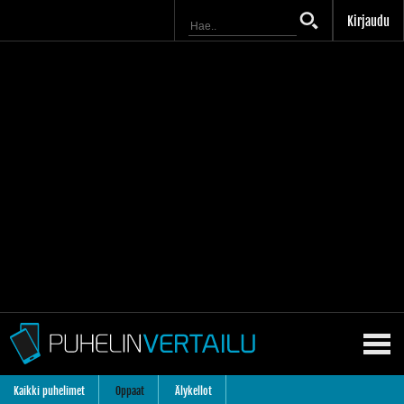
Kirjaudu
Kaikki puhelimet
Oppaat
Älykellot