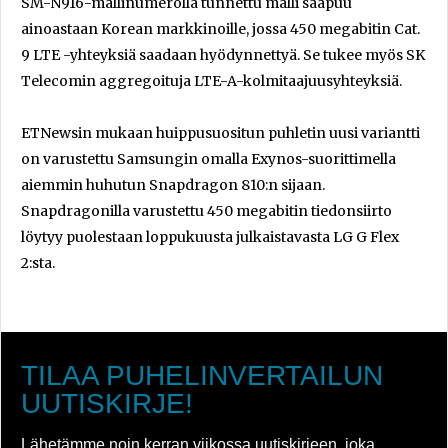
SM-N916-mallinumerolla tunnettu malli saapuu
ainoastaan Korean markkinoille, jossa 450 megabitin Cat.
9 LTE -yhteyksiä saadaan hyödynnettyä. Se tukee myös SK
Telecomin aggregoituja LTE-A-kolmitaajuusyhteyksiä.
ETNewsin mukaan huippusuositun puhletin uusi variantti
on varustettu Samsungin omalla Exynos-suorittimella
aiemmin huhutun Snapdragon 810:n sijaan.
Snapdragonilla varustettu 450 megabitin tiedonsiirto
löytyy puolestaan loppukuusta julkaistavasta LG G Flex
2:sta.
TILAA PUHELINVERTAILUN
UUTISKIRJE!
Lähetämme noin kerran viikossa uutiskirjeen, joka