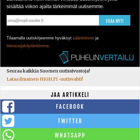
sisältää viikon ajalta tärkeimmät uutisemme.
TILAA NYT!
Tilaamalla uutiskirjeemme hyväksyt
sääntömme
ja
tietosuojakäytäntömme
.
Seuraa kaikkia Suomen uutissivustoja!
Lataa ilmainen HIGH.FI -uutisvahti!
JAA ARTIKKELI
FACEBOOK
TWITTER
WHATSAPP