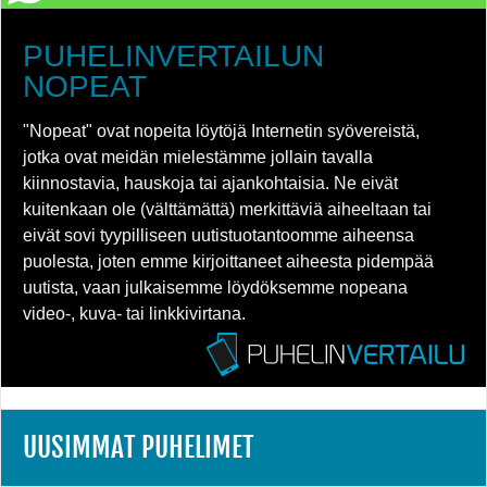
PUHELINVERTAILUN
NOPEAT
"Nopeat" ovat nopeita löytöjä Internetin syövereistä,
jotka ovat meidän mielestämme jollain tavalla
kiinnostavia, hauskoja tai ajankohtaisia. Ne eivät
kuitenkaan ole (välttämättä) merkittäviä aiheeltaan tai
eivät sovi tyypilliseen uutistuotantoomme aiheensa
puolesta, joten emme kirjoittaneet aiheesta pidempää
uutista, vaan julkaisemme löydöksemme nopeana
video-, kuva- tai linkkivirtana.
UUSIMMAT PUHELIMET