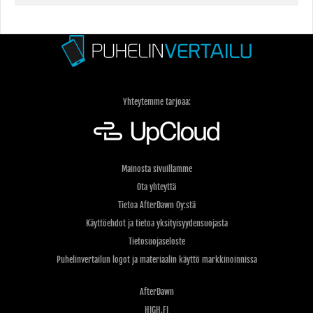
Yhteytemme tarjoaa:
Mainosta sivuillamme
Ota yhteyttä
Tietoa AfterDawn Oy:stä
Käyttöehdot ja tietoa yksityisyydensuojasta
Tietosuojaseloste
Puhelinvertailun logot ja materiaalin käyttö markkinoinnissa
AfterDawn
HIGH.FI