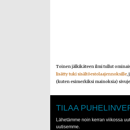
Toinen jälkikäteen ilmi tullut ominai
lisätty tuki sisältöestolaajennoksille
,
(kuten esimerkiksi mainoksia) sivuj
TILAA PUHELINVE
Lähetämme noin kerran viikossa uutis
uutisemme.