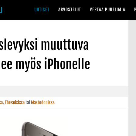
UUTISET
ARVOSTELUT
VERTAA PUHELIMIA
uslevyksi muuttuva
lee myös iPhonelle
sa
,
Threadsissa
tai
Mastodonissa
.