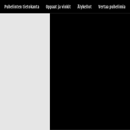
Puhelinten tietokanta
Oppaat ja vinkit
Älykellot
Vertaa puhelimia