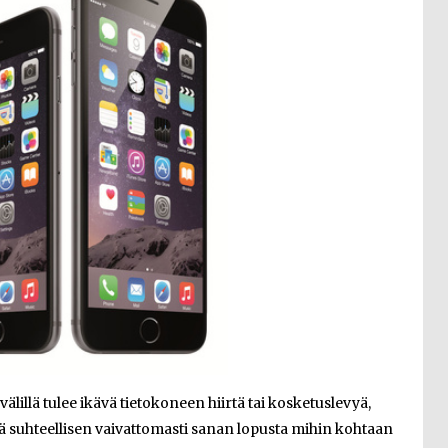
a välillä tulee ikävä tietokoneen hiirtä tai kosketuslevyä,
tää suhteellisen vaivattomasti sanan lopusta mihin kohtaan