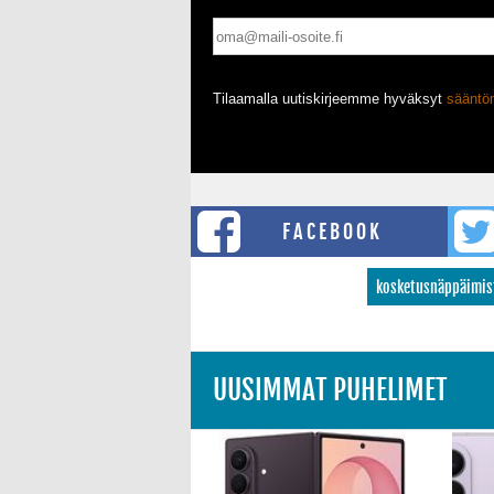
Tilaamalla uutiskirjeemme hyväksyt
säänt
FACEBOOK
kosketusnäppäimis
UUSIMMAT PUHELIMET