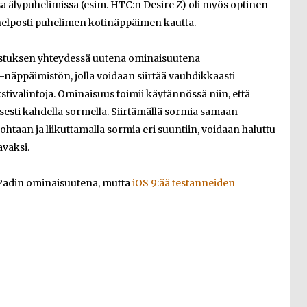
a älypuhelimissa (esim. HTC:n Desire Z) oli myös optinen
helposti puhelimen kotinäppäimen kautta.
kistuksen yhteydessä uutena ominaisuutena
äppäimistön, jolla voidaan siirtää vauhdikkaasti
kstivalintoja. Ominaisuus toimii käytännössä niin, että
sti kahdella sormella. Siirtämällä sormia samaan
htaan ja liikuttamalla sormia eri suuntiin, voidaan haluttu
avaksi.
iPadin ominaisuutena, mutta
iOS 9:ää testanneiden