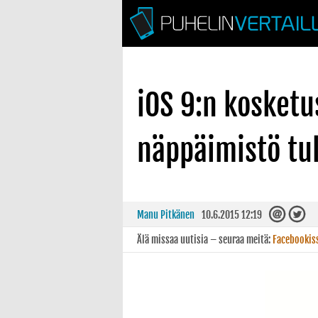
iOS 9:n kosket
näppäimistö tu
Manu Pitkänen
10.6.2015 12:19
Älä missaa uutisia – seuraa meitä:
Facebookis