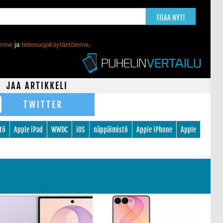
TILAA NYT!
ömme
ja
tietosuojakäytäntömme
.
JAA ARTIKKELI
TWITTER
tö
Apple iPad
WWDC
iOS
näppäimistö
Apple iPhone
Apple