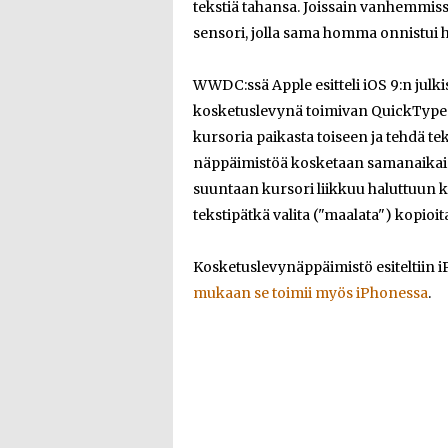
tekstiä tahansa. Joissain vanhemmiss
sensori, jolla sama homma onnistui 
WWDC:ssä Apple esitteli iOS 9:n jul
kosketuslevynä toimivan QuickType-n
kursoria paikasta toiseen ja tehdä te
näppäimistöä kosketaan samanaikaise
suuntaan kursori liikkuu haluttuun ko
tekstipätkä valita ("maalata") kopioit
Kosketuslevynäppäimistö esiteltiin 
mukaan se toimii myös iPhonessa
.