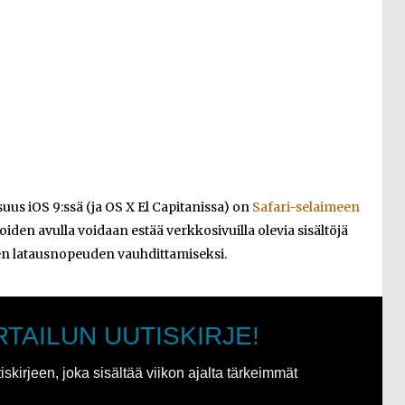
suus iOS 9:ssä (ja OS X El Capitanissa) on
Safari-selaimeen
 joiden avulla voidaan estää verkkosivuilla olevia sisältöjä
en latausnopeuden vauhdittamiseksi.
RTAILUN UUTISKIRJE!
kirjeen, joka sisältää viikon ajalta tärkeimmät