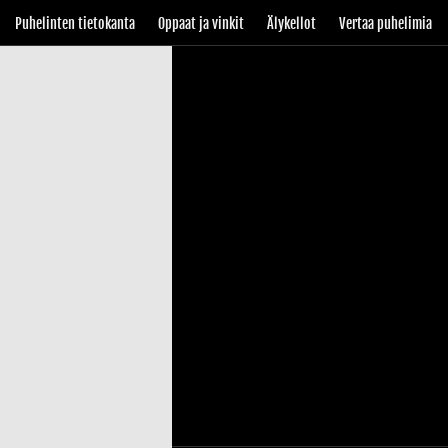
Puhelinten tietokanta
Oppaat ja vinkit
Älykellot
Vertaa puhelimia