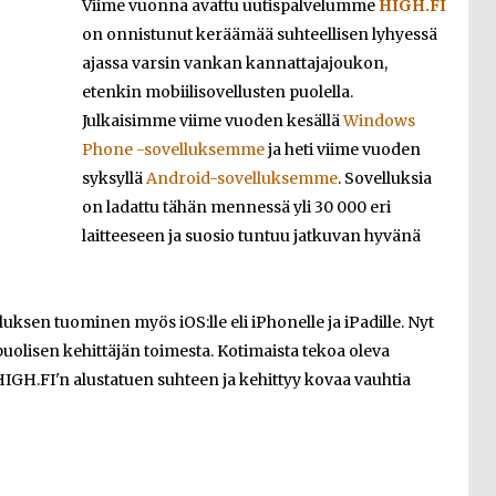
Viime vuonna avattu uutispalvelumme
HIGH.FI
on onnistunut keräämää suhteellisen lyhyessä
ajassa varsin vankan kannattajajoukon,
etenkin mobiilisovellusten puolella.
Julkaisimme viime vuoden kesällä
Windows
Phone -sovelluksemme
ja heti viime vuoden
syksyllä
Android-sovelluksemme
. Sovelluksia
on ladattu tähän mennessä yli
30 000
eri
laitteeseen ja suosio tuntuu jatkuvan hyvänä
lluksen tuominen myös iOS:lle eli iPhonelle ja iPadille. Nyt
puolisen kehittäjän toimesta. Kotimaista tekoa oleva
IGH.FI'n alustatuen suhteen ja kehittyy kovaa vauhtia