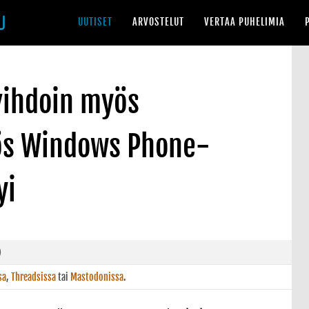
UUTISET
ARVOSTELUT
VERTAA PUHELIMIA
vihdoin myös
ös Windows Phone-
yi
sa
,
Threadsissa
tai
Mastodonissa
.