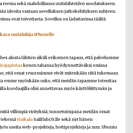
 teema sekä mahdollisuus uutislähteiden suodatukseen.
llään ideoita vastaan sovelluksen jatkokehityksen suhteen.
ssa ovat toivottavia. Sovellus on ladattavissa täältä:
kara uutislukija iPhonelle
ähes alusta lähtien sikäli erikoinen tapaus, että palvelumme
irajapintaa
kenen tahansa hyödynnettäväksi omissa
 se, että omat resurssimme eivät mitenkään riitä tukemaan
ä – ja emme myöskään usko, että meidän tapamme toteuttaa
illa koodaajilla olisi annettavaa myös käyttöliittymän ja
mitä villimpiä virityksiä, tunnetuimpana meidän omat
tekemä
Haikala
SailfishOS:lle sekä nyt hänen
yös useita web-projekteja, bottiprojekteja ja mm. Ubuntu