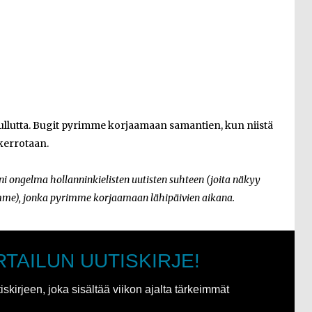
etullutta. Bugit pyrimme korjaamaan samantien, kun niistä
kerrotaan.
ni ongelma hollanninkielisten uutisten suhteen
(joita näkyy
amme)
, jonka pyrimme korjaamaan lähipäivien aikana.
RTAILUN UUTISKIRJE!
kirjeen, joka sisältää viikon ajalta tärkeimmät