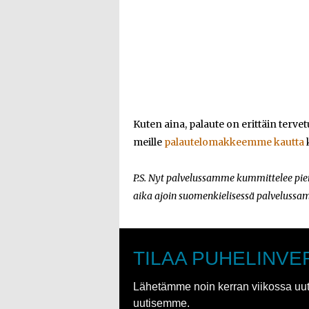
Kuten aina, palaute on erittäin terv
meille
palautelomakkeemme kautta
P.S. Nyt palvelussamme kummittelee pie
aika ajoin suomenkielisessä palveluss
TILAA PUHELINVE
Lähetämme noin kerran viikossa uutis
uutisemme.