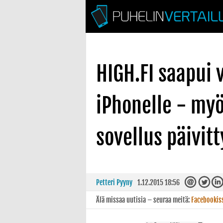
HIGH.FI saapui 
iPhonelle - my
sovellus päivitt
Petteri Pyyny
1.12.2015 18:56
Älä missaa uutisia – seuraa meitä:
Facebookis