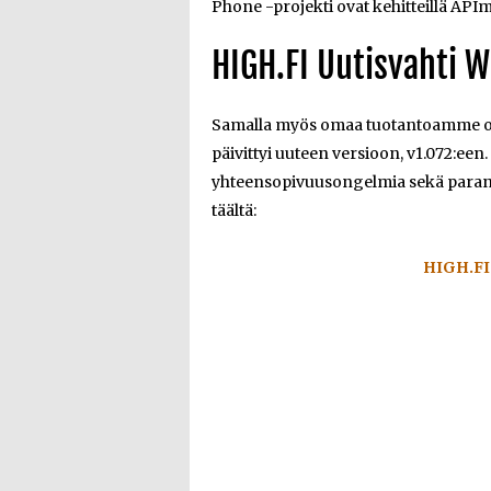
Phone -projekti ovat kehitteillä API
HIGH.FI Uutisvahti W
Samalla myös omaa tuotantoamme ol
päivittyi uuteen versioon, v1.072:een
yhteensopivuusongelmia sekä paranta
täältä:
HIGH.FI 