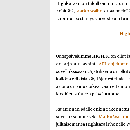
Highkaraan on tuloillaan mm. tumma
Kehittäjä,
Marko Wallin
, ottaa miele
Luonnollisesti myös arvostelut iTunesi
High
Uutispalvelumme
HIGH.FI
on ollut l
on tarjonnut avointa
API-ohjelmoint
sovelluksissaan. Ajatuksena on ollut
kaikkia erilaisia käyttöjärjestelmi
asioita on ainoa oikea, vaan että mon
ideoiden suhteen palveluumme.
Rajapinnan päälle onkin rakennettu 
sovelluksemme sekä
Marko Wallinin
julkaisemansa Highkara iPhonelle. M