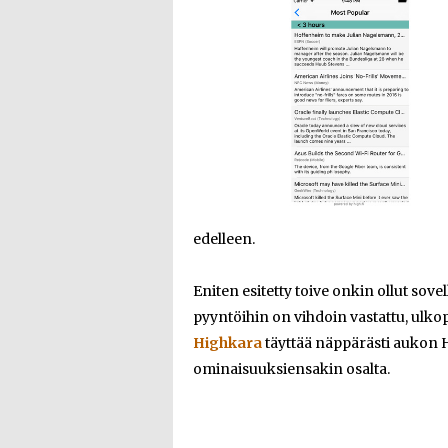
edelleen.
Eniten esitetty toive onkin ollut sove
pyyntöihin on vihdoin vastattu, ulko
Highkara
täyttää näppärästi aukon H
ominaisuuksiensakin osalta.