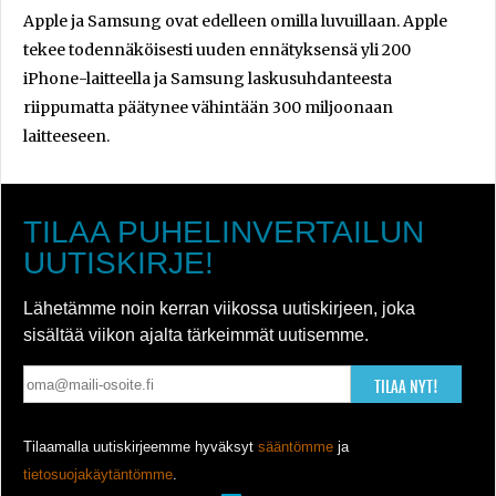
Apple ja Samsung ovat edelleen omilla luvuillaan. Apple
tekee todennäköisesti uuden ennätyksensä yli 200
iPhone-laitteella ja Samsung laskusuhdanteesta
riippumatta päätynee vähintään 300 miljoonaan
laitteeseen.
TILAA PUHELINVERTAILUN
UUTISKIRJE!
Lähetämme noin kerran viikossa uutiskirjeen, joka
sisältää viikon ajalta tärkeimmät uutisemme.
TILAA NYT!
Tilaamalla uutiskirjeemme hyväksyt
sääntömme
ja
tietosuojakäytäntömme
.