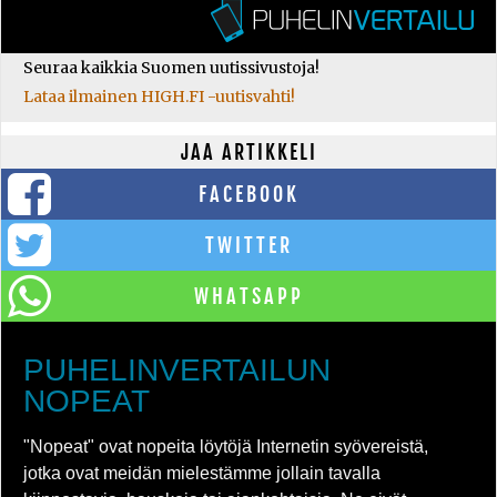
Seuraa kaikkia Suomen uutissivustoja!
Lataa ilmainen HIGH.FI -uutisvahti!
JAA ARTIKKELI
FACEBOOK
TWITTER
WHATSAPP
PUHELINVERTAILUN
NOPEAT
"Nopeat" ovat nopeita löytöjä Internetin syövereistä,
jotka ovat meidän mielestämme jollain tavalla