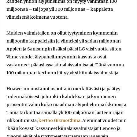
kahden yhtiön älypuhelimia on myyty vähintään 100
miljoonaa – tai jopa yli 300 miljoonaa – kappaletta
viimeisenä kolmena vuotena.
Muiden valmistajien on ollut tyytyminen kymmeniin
miljooniin kappaleisiin ja viimeksi yli sadan miljoonan
Applen ja Samsungin lisäksi pääsi LG viisi vuotta sitten.
Viime vuodet älypuhelinmyynnin kasvusta ovat
vastanneet pääasiassa kiinalaisvalmisajat. Tänä vuonna
100 miljoonan kerhoon liittyy yksi kiinalaisvalmistaja.
Huawei on nostanut osuuttaan merkittävästi ja päätyy
todennäköisesti johonkin kahdeksan ja kymmenen
prosentin väliin koko maailman älypuhelinmarkkinoista.
Tämä tarkoittaa samalla yli 100 miljoonan laitteen rajan
rikkoutumista,
kertoo GizmoChina
. Aiemmat vuodet niin
ikään kovasti kasvaneet kiinalaisvalmistajat Lenovo ja
Xiaomi eivät ole pystyneet vastaamaan Huawein