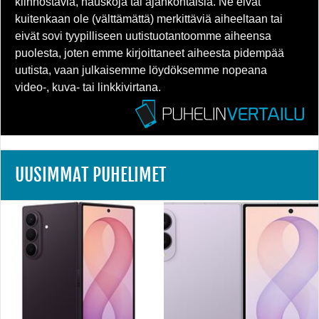
kiinnostavia, hauskoja tai ajankohtaisia. Ne eivät
kuitenkaan ole (välttämättä) merkittäviä aiheeltaan tai
eivät sovi tyypilliseen uutistuotantoomme aiheensa
puolesta, joten emme kirjoittaneet aiheesta pidempää
uutista, vaan julkaisemme löydöksemme nopeana
video-, kuva- tai linkkivirtana.
UUSIMMAT PUHELIMET