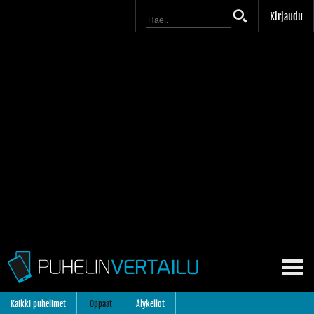
Kirjaudu
Kaikki puhelimet
Oppaat
Älykellot