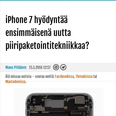
iPhone 7 hyödyntää
ensimmäisenä uutta
piiripaketointitekniikkaa?
Manu Pitkänen
15.1.2016 12:17
Älä missaa uutisia – seuraa meitä:
Facebookissa
,
Threadsissa
tai
Mastodonissa
.