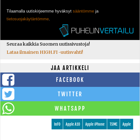
Tilaamalla uutiskirjeemme hyväksyt
sääntömme
ja
tietosuojakäytäntömme
.
Seuraa kaikkia Suomen uutissivustoja!
Lataa ilmainen HIGH.FI -uutisvahti!
JAA ARTIKKELI
FACEBOOK
TWITTER
WHATSAPP
InFO
Apple A10
Apple iPhone
TSMC
Apple