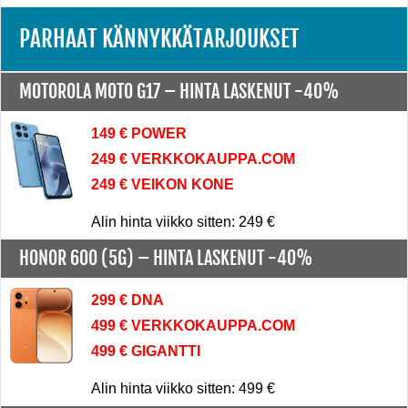
PARHAAT KÄNNYKKÄTARJOUKSET
MOTOROLA MOTO G17 –
HINTA LASKENUT -40%
149 € POWER
249 € VERKKOKAUPPA.COM
249 € VEIKON KONE
Alin hinta viikko sitten: 249 €
HONOR 600 (5G) –
HINTA LASKENUT -40%
299 € DNA
499 € VERKKOKAUPPA.COM
499 € GIGANTTI
Alin hinta viikko sitten: 499 €