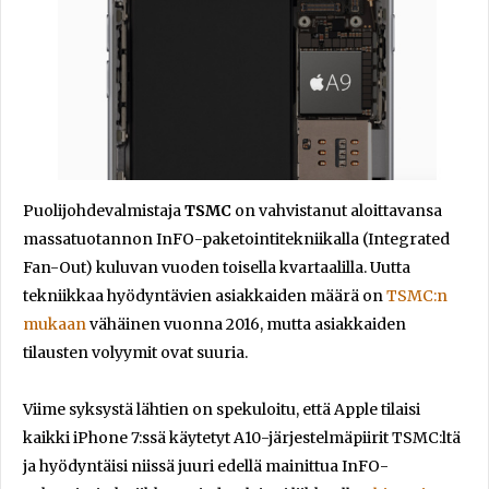
Puolijohdevalmistaja
TSMC
on vahvistanut aloittavansa
massatuotannon InFO-paketointitekniikalla (Integrated
Fan-Out) kuluvan vuoden toisella kvartaalilla. Uutta
tekniikkaa hyödyntävien asiakkaiden määrä on
TSMC:n
mukaan
vähäinen vuonna 2016, mutta asiakkaiden
tilausten volyymit ovat suuria.
Viime syksystä lähtien on spekuloitu, että Apple tilaisi
kaikki iPhone 7:ssä käytetyt A10-järjestelmäpiirit TSMC:ltä
ja hyödyntäisi niissä juuri edellä mainittua InFO-