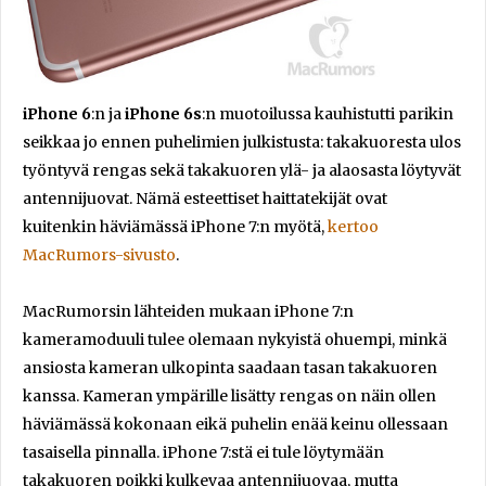
iPhone 6
:n ja
iPhone 6s
:n muotoilussa kauhistutti parikin
seikkaa jo ennen puhelimien julkistusta: takakuoresta ulos
työntyvä rengas sekä takakuoren ylä- ja alaosasta löytyvät
antennijuovat. Nämä esteettiset haittatekijät ovat
kuitenkin häviämässä iPhone 7:n myötä,
kertoo
MacRumors-sivusto
.
MacRumorsin lähteiden mukaan iPhone 7:n
kameramoduuli tulee olemaan nykyistä ohuempi, minkä
ansiosta kameran ulkopinta saadaan tasan takakuoren
kanssa. Kameran ympärille lisätty rengas on näin ollen
häviämässä kokonaan eikä puhelin enää keinu ollessaan
tasaisella pinnalla. iPhone 7:stä ei tule löytymään
takakuoren poikki kulkevaa antennijuovaa, mutta