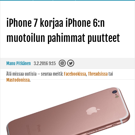
iPhone 7 korjaa iPhone 6:n
muotoilun pahimmat puutteet
Manu Pitkänen
3.2.2016 9:15
Älä missaa uutisia – seuraa meitä:
Facebookissa
,
Threadsissa
tai
Mastodonissa
.