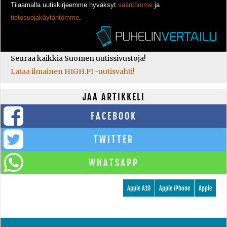
Tilaamalla uutiskirjeemme hyväksyt
sääntömme
ja
tietosuojakäytäntömme
.
Seuraa kaikkia Suomen uutissivustoja!
Lataa ilmainen HIGH.FI -uutisvahti!
JAA ARTIKKELI
FACEBOOK
TWITTER
WHATSAPP
Apple A10
Apple iPhone
Apple