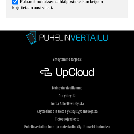
Haluan ilmoituksen sähköpostitse, kun ketjuun
kirjoitetaan uusi viesti.
Yhteytemme tarjoaa:
Mainosta sivuillamme
Ota yhteyttä
Tietoa AfterDawn Oy:stä
Käyttöehdot ja tietoa yksityisyydensuojasta
Tietosuojaseloste
Puhelinvertailun logot ja materiaalin käyttö markkinoinnissa