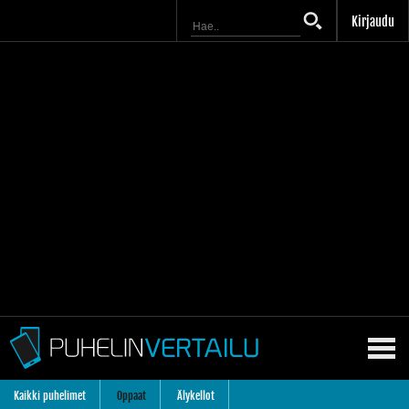
Kirjaudu
Kaikki puhelimet
Oppaat
Älykellot