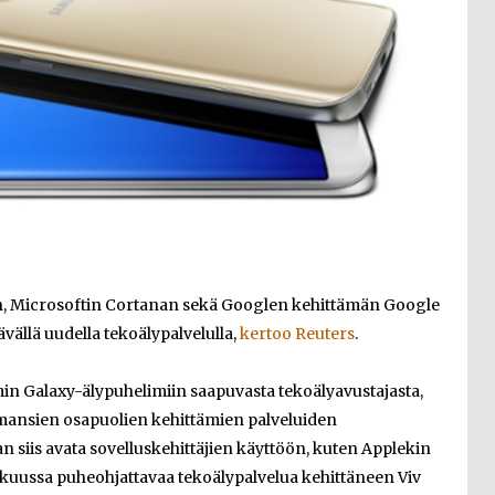
n, Microsoftin Cortanan sekä Googlen kehittämän Google
ävällä uudella tekoälypalvelulla,
kertoo Reuters
.
 Galaxy-älypuhelimiin saapuvasta tekoälyavustajasta,
mansien osapuolien kehittämien palveluiden
n siis avata sovelluskehittäjien käyttöön, kuten Applekin
akuussa puheohjattavaa tekoälypalvelua kehittäneen Viv