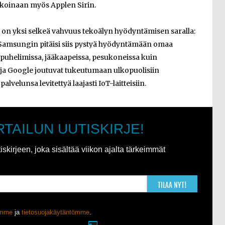
aikoinaan myös Applen Sirin.
a on yksi selkeä vahvuus tekoälyn hyödyntämisen saralla:
ita. Samsungin pitäisi siis pystyä hyödyntämään omaa
n puhelimissa, jääkaapeissa, pesukoneissa kuin
 ja Google joutuvat tukeutumaan ulkopuolisiin
palvelunsa levitettyä laajasti IoT-laitteisiin.
RTAILUN UUTISKIRJE!
kirjeen, joka sisältää viikon ajalta tärkeimmät
TILAA NYT!
ömme
ja
tietosuojakäytäntömme
.