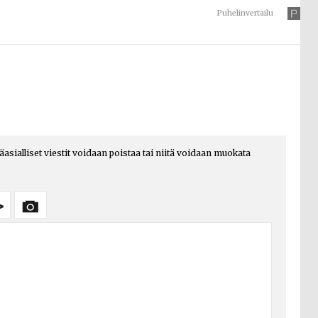
Puhelinvertailu
päasialliset viestit voidaan poistaa tai niitä voidaan muokata