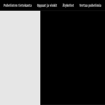
Puhelinten tietokanta
Oppaat ja vinkit
Älykellot
Vertaa puhelimia