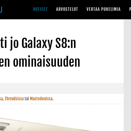
UUTISET
ARVOSTELUT
VERTAA PUHELIMIA
i jo Galaxy S8:n
den ominaisuuden
sa
,
Threadsissa
tai
Mastodonissa
.