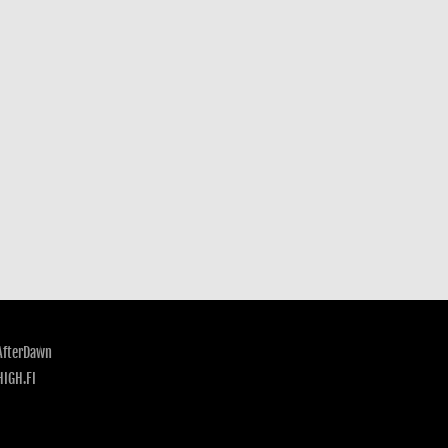
AfterDawn
HIGH.FI