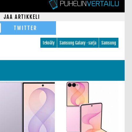
JAA ARTIKKELI
TWITTER
tekoäly
Samsung Galaxy -sarja
Samsung