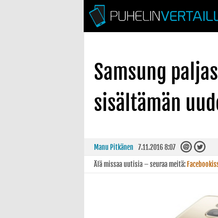
Samsung paljast
sisältämän uu
Manu Pitkänen
7.11.2016 8:07
Älä missaa uutisia – seuraa meitä:
Facebookis