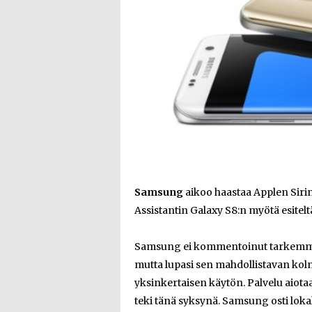
Samsung
aikoo haastaa Applen Siri
Assistantin Galaxy S8:n myötä esitelt
Samsung ei kommentoinut tarkemmin
mutta lupasi sen mahdollistavan kol
yksinkertaisen käytön. Palvelu aiotaa
teki tänä syksynä. Samsung osti lok