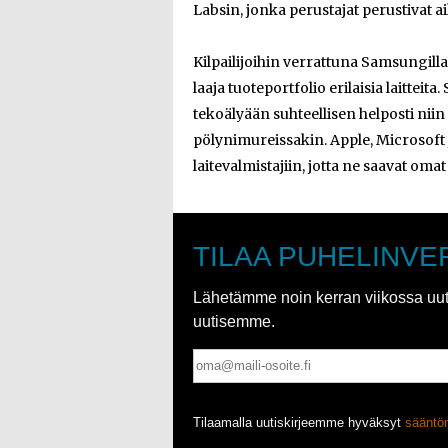
Labsin, jonka perustajat perustivat 
Kilpailijoihin verrattuna Samsungill
laaja tuoteportfolio erilaisia laitte
tekoälyään suhteellisen helposti nii
pölynimureissakin. Apple, Microsoft
laitevalmistajiin, jotta ne saavat omat 
TILAA PUHELINVE
Lähetämme noin kerran viikossa uutis
uutisemme.
Tilaamalla uutiskirjeemme hyväksyt
säänt