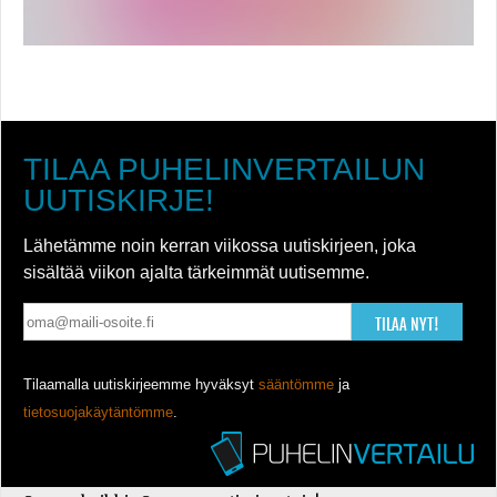
TILAA PUHELINVERTAILUN
UUTISKIRJE!
Lähetämme noin kerran viikossa uutiskirjeen, joka
sisältää viikon ajalta tärkeimmät uutisemme.
TILAA NYT!
Tilaamalla uutiskirjeemme hyväksyt
sääntömme
ja
tietosuojakäytäntömme
.