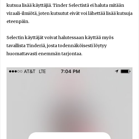
kutsua lisää käyttäjiä. Tinder Selectistä ei haluta mitään
viraali-ilmiötä, joten kutsutut eivät voi lähettää lisää kutsuja
eteenpäin.
Selectin käyttäjät voivat halutessaan käyttää myös
tavallista Tinderiä, josta todennäköisesti löytyy
huomattavasti enemmän tarjontaa.