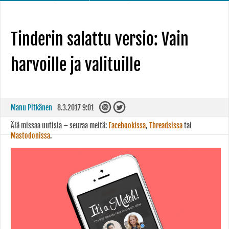
Tinderin salattu versio: Vain
harvoille ja valituille
Manu Pitkänen
8.3.2017 9:01
Älä missaa uutisia – seuraa meitä:
Facebookissa
,
Threadsissa
tai
Mastodonissa
.