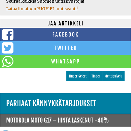
Seuraa kaikkia Suomen uutissivustoja!
Lataa ilmainen HIGH.FI -uutisvahti!
JAA ARTIKKELI
FACEBOOK
TWITTER
WHATSAPP
Tinder Select
Tinder
deittipalvelu
PARHAAT KÄNNYKKÄTARJOUKSET
MOTOROLA MOTO G17 –
HINTA LASKENUT -40%