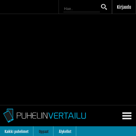
Kirjaudu
Kaikki puhelimet
Oppaat
Älykellot