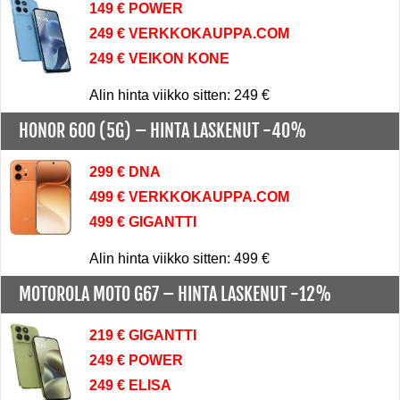
149 € POWER
249 € VERKKOKAUPPA.COM
249 € VEIKON KONE
Alin hinta viikko sitten: 249 €
HONOR 600 (5G) –
HINTA LASKENUT -40%
299 € DNA
499 € VERKKOKAUPPA.COM
499 € GIGANTTI
Alin hinta viikko sitten: 499 €
MOTOROLA MOTO G67 –
HINTA LASKENUT -12%
219 € GIGANTTI
249 € POWER
249 € ELISA