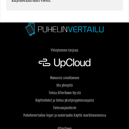
kirjoitetaan uusi viesti.
Yhteytemme tarjoaa:
Mainosta sivuillamme
Ota yhteyttä
Tietoa AfterDawn Oy:stä
Käyttöehdot ja tietoa yksityisyydensuojasta
Tietosuojaseloste
Puhelinvertailun logot ja materiaalin käyttö markkinoinnissa
AfterDawn