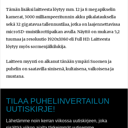
Tämän lisäksi laitteesta löytyy mm. 12 ja 8 megapikselin
kamerat, 3000 milliampeeritunnin akku pikalatauksella
sekä 32 gigatavua tallennustilaa, jotka on laajennettavissa
microSD-muistikorttipaikan avulla. Näyttö on mukava 5,2
tuumaa ja resoluutio 1920x1080 eli Full HD. Laitteesta
löytyy myös sormenjälkilukija.
Laitteen myynti on alkanut tänään ympäri Suomen ja
puhelin on saatavilla sinisenä, kultaisena, valkoisena ja
mustana.
TILAA PUHELINVERTAILUN
UUTISKIRJE!
Lähetämme noin kerran viikossa uutiskirjeen, joka
sisältää viikon ajalta tärkeimmät uutisemme.