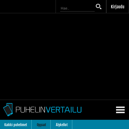
Kirjaudu
Kaikki puhelimet
Oppaat
Älykellot