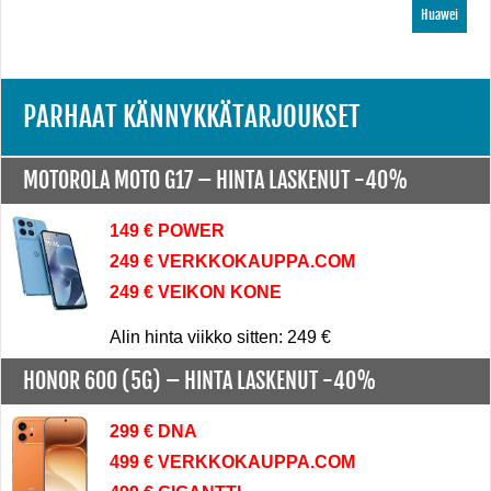
Huawei
PARHAAT KÄNNYKKÄTARJOUKSET
MOTOROLA MOTO G17 –
HINTA LASKENUT -40%
149 € POWER
249 € VERKKOKAUPPA.COM
249 € VEIKON KONE
Alin hinta viikko sitten: 249 €
HONOR 600 (5G) –
HINTA LASKENUT -40%
299 € DNA
499 € VERKKOKAUPPA.COM