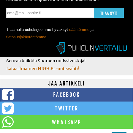
TILAA NYT!
Tilaamalla uutiskirjeemme hyväksyt
sääntömme
ja
tietosuojakäytäntömme
.
Seuraa kaikkia Suomen uutissivustoja!
Lataa ilmainen HIGH.FI -uutisvahti!
JAA ARTIKKELI
FACEBOOK
TWITTER
WHATSAPP