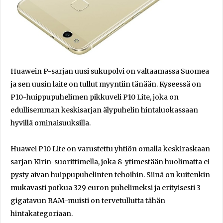
Huawein P-sarjan uusi sukupolvi on valtaamassa Suomea
ja sen uusin laite on tullut myyntiin tänään. Kyseessä on
P10-huippupuhelimen pikkuveli P10 Lite, joka on
edullisemman keskisarjan älypuhelin hintaluokassaan
hyvillä ominaisuuksilla.
Huawei P10 Lite on varustettu yhtiön omalla keskiraskaan
sarjan Kirin-suorittimella, joka 8-ytimestään huolimatta ei
pysty aivan huippupuhelinten tehoihin. Siinä on kuitenkin
mukavasti potkua 329 euron puhelimeksi ja erityisesti 3
gigatavun RAM-muisti on tervetullutta tähän
hintakategoriaan.