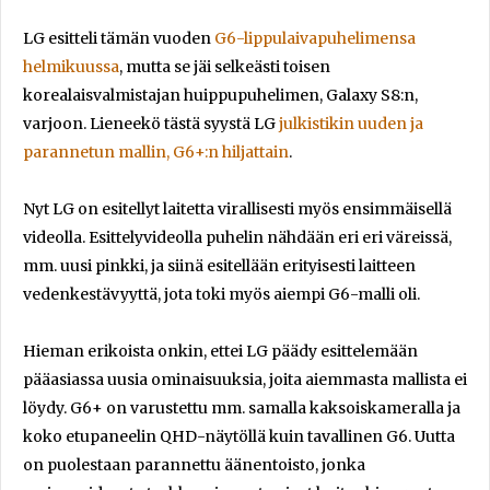
LG esitteli tämän vuoden
G6-lippulaivapuhelimensa
helmikuussa
, mutta se jäi selkeästi toisen
korealaisvalmistajan huippupuhelimen, Galaxy S8:n,
varjoon. Lieneekö tästä syystä LG
julkistikin uuden ja
parannetun mallin, G6+:n hiljattain
.
Nyt LG on esitellyt laitetta virallisesti myös ensimmäisellä
videolla. Esittelyvideolla puhelin nähdään eri eri väreissä,
mm. uusi pinkki, ja siinä esitellään erityisesti laitteen
vedenkestävyyttä, jota toki myös aiempi G6-malli oli.
Hieman erikoista onkin, ettei LG päädy esittelemään
pääasiassa uusia ominaisuuksia, joita aiemmasta mallista ei
löydy. G6+ on varustettu mm. samalla kaksoiskameralla ja
koko etupaneelin QHD-näytöllä kuin tavallinen G6. Uutta
on puolestaan parannettu äänentoisto, jonka