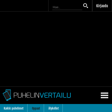
Kirjaudu
Kaikki puhelimet
Oppaat
Älykellot