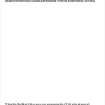
mainosvideosta tarkkaavimmat voivat kuitenkin arvata.
Tämän lisäksi G6+:ssa on enemmän (128 gigatavua)