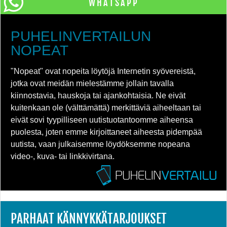
WHATSAPP
PUHELINVERTAILUN
NOPEAT
"Nopeat" ovat nopeita löytöjä Internetin syövereistä,
jotka ovat meidän mielestämme jollain tavalla
kiinnostavia, hauskoja tai ajankohtaisia. Ne eivät
kuitenkaan ole (välttämättä) merkittäviä aiheeltaan tai
eivät sovi tyypilliseen uutistuotantoomme aiheensa
puolesta, joten emme kirjoittaneet aiheesta pidempää
uutista, vaan julkaisemme löydöksemme nopeana
video-, kuva- tai linkkivirtana.
PARHAAT KÄNNYKKÄTARJOUKSET