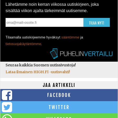
Lähetämme noin kerran viikossa uutiskirjeen, joka
sisältää viikon ajalta tärkeimmät uutisemme.
TILAA NYT!
Tilaamalla uutiskirjeemme hyväksyt
sääntömme
ja
tietosuojakäytäntömme
.
Seuraa kaikkia Suomen uutissivustoja!
Lataa ilmainen HIGH.FI -uutisvahti!
JAA ARTIKKELI
FACEBOOK
TWITTER