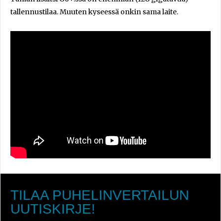
tallennustilaa. Muuten kyseessä onkin sama laite.
TILAA PUHELINVERTAILUN
UUTISKIRJE!