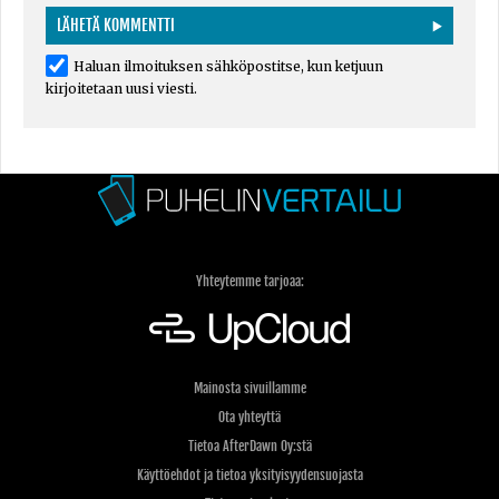
Haluan ilmoituksen sähköpostitse, kun ketjuun
kirjoitetaan uusi viesti.
Yhteytemme tarjoaa:
Mainosta sivuillamme
Ota yhteyttä
Tietoa AfterDawn Oy:stä
Käyttöehdot ja tietoa yksityisyydensuojasta