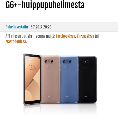
G6+-huippupuhelimesta
Puhelinvertailu
5.7.2017 20:20
Älä missaa uutisia – seuraa meitä:
Facebookissa
,
Threadsissa
tai
Mastodonissa
.