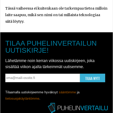
Tässä vaiheessa ei kuitenkaan ole tarkempaa tietoa milloin
laite saapuu, mikä sen nimi on tai millaista teknologiaa
siitä löytyy.
TILAA PUHELINVERTAILUN
UUTISKIRJE!
Lähetämme noin kerran viikossa uutiskirjeen, joka
sisältää viikon ajalta tärkeimmät uutisemme.
TILAA NYT!
Tilaamalla uutiskirjeemme hyväksyt
sääntömme
ja
tietosuojakäytäntömme
.