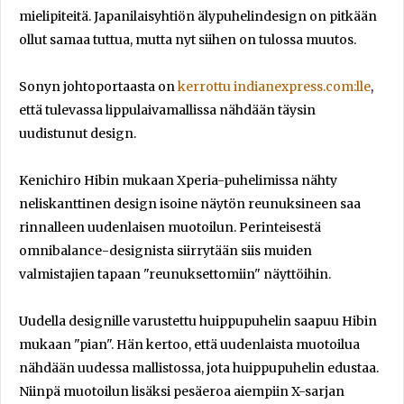
mielipiteitä. Japanilaisyhtiön älypuhelindesign on pitkään
ollut samaa tuttua, mutta nyt siihen on tulossa muutos.
Sonyn johtoportaasta on
kerrottu indianexpress.com:lle
,
että tulevassa lippulaivamallissa nähdään täysin
uudistunut design.
Kenichiro Hibin mukaan Xperia-puhelimissa nähty
neliskanttinen design isoine näytön reunuksineen saa
rinnalleen uudenlaisen muotoilun. Perinteisestä
omnibalance-designista siirrytään siis muiden
valmistajien tapaan "reunuksettomiin" näyttöihin.
Uudella designille varustettu huippupuhelin saapuu Hibin
mukaan "pian". Hän kertoo, että uudenlaista muotoilua
nähdään uudessa mallistossa, jota huippupuhelin edustaa.
Niinpä muotoilun lisäksi pesäeroa aiempiin X-sarjan