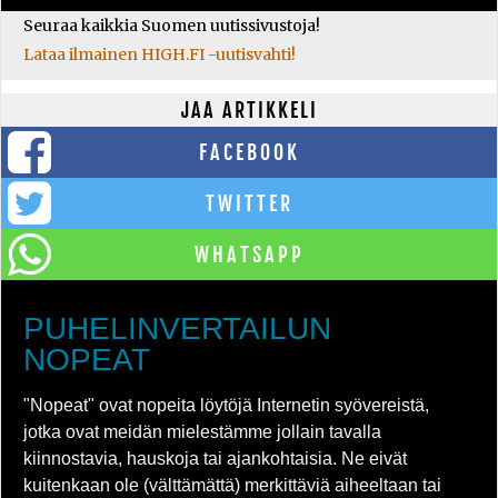
Seuraa kaikkia Suomen uutissivustoja!
Lataa ilmainen HIGH.FI -uutisvahti!
JAA ARTIKKELI
FACEBOOK
TWITTER
WHATSAPP
PUHELINVERTAILUN
NOPEAT
"Nopeat" ovat nopeita löytöjä Internetin syövereistä,
jotka ovat meidän mielestämme jollain tavalla
kiinnostavia, hauskoja tai ajankohtaisia. Ne eivät
kuitenkaan ole (välttämättä) merkittäviä aiheeltaan tai