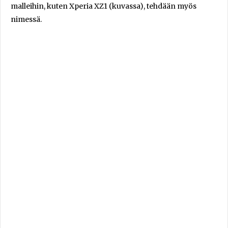
malleihin, kuten Xperia XZ1 (kuvassa), tehdään myös
nimessä.