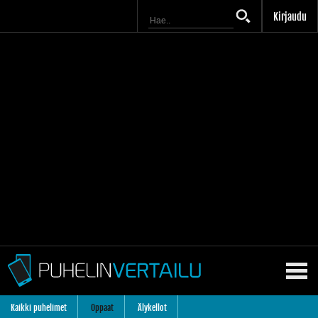
Kirjaudu
Kaikki puhelimet
Oppaat
Älykellot