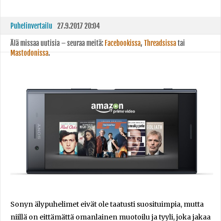
Puhelinvertailu
27.9.2017 20:04
Älä missaa uutisia – seuraa meitä:
Facebookissa
,
Threadsissa
tai
Mastodonissa
.
Sonyn älypuhelimet eivät ole taatusti suosituimpia, mutta
niillä on eittämättä omanlainen muotoilu ja tyyli, joka jakaa