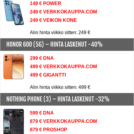
149 € POWER
249 € VERKKOKAUPPA.COM
249 € VEIKON KONE
Alin hinta viikko sitten: 249 €
HONOR 600 (5G) –
HINTA LASKENUT -40%
299 € DNA
499 € VERKKOKAUPPA.COM
499 € GIGANTTI
Alin hinta viikko sitten: 499 €
NOTHING PHONE (3) –
HINTA LASKENUT -32%
599 € DNA
879 € VERKKOKAUPPA.COM
879 € PROSHOP