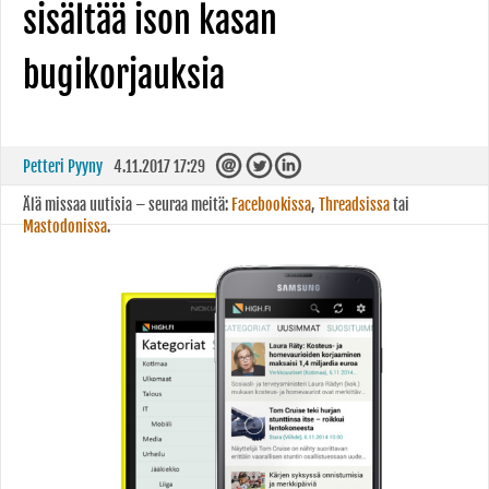
sisältää ison kasan
bugikorjauksia
Petteri Pyyny
4.11.2017 17:29
Älä missaa uutisia – seuraa meitä:
Facebookissa
,
Threadsissa
tai
Mastodonissa
.