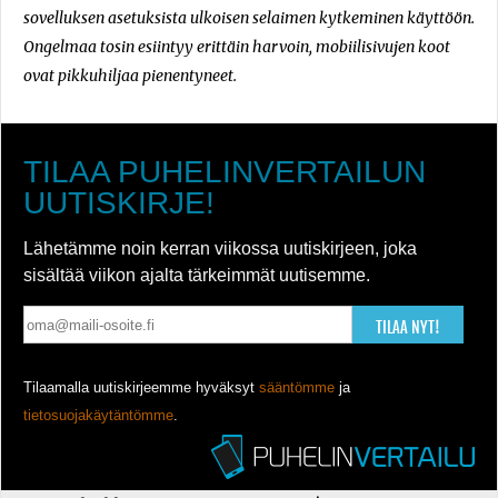
sovelluksen asetuksista ulkoisen selaimen kytkeminen käyttöön.
Ongelmaa tosin esiintyy erittäin harvoin, mobiilisivujen koot
ovat pikkuhiljaa pienentyneet.
TILAA PUHELINVERTAILUN
UUTISKIRJE!
Lähetämme noin kerran viikossa uutiskirjeen, joka
sisältää viikon ajalta tärkeimmät uutisemme.
TILAA NYT!
Tilaamalla uutiskirjeemme hyväksyt
sääntömme
ja
tietosuojakäytäntömme
.