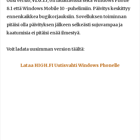
Uusi versio,
v1.0.7.7
, on ladattavissa sekä Windows Phone
8.1 että Windows Mobile 10 -puhelimiin. Päivitys keskittyy
ennenkaikkea bugikorjauksiin. Sovelluksen toiminnan
pitäisi olla päivityksen jälkeen selkeästi sujuvampaa ja
kaatumisia ei pitäisi enää ilmestyä.
Voit ladata uusimman version täältä:
Lataa HIGH.FI Uutisvahti Windows Phonelle