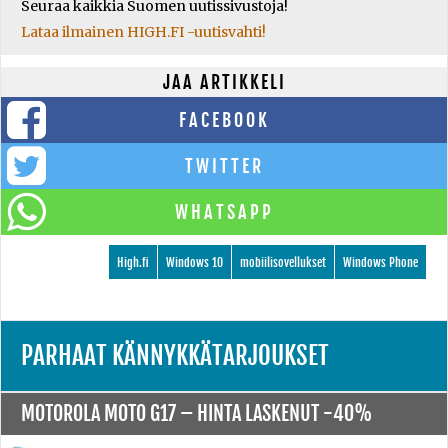
Seuraa kaikkia Suomen uutissivustoja!
Lataa ilmainen HIGH.FI -uutisvahti!
JAA ARTIKKELI
FACEBOOK
TWITTER
WHATSAPP
High.fi
Windows 10
mobiilisovellukset
Windows Phone
PARHAAT KÄNNYKKÄTARJOUKSET
MOTOROLA MOTO G17 –
HINTA LASKENUT -40%