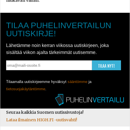
mukavan vähän.
TILAA PUHELINVERTAILUN
UUTISKIRJE!
Lähetämme noin kerran viikossa uutiskirjeen, joka
sisältää viikon ajalta tärkeimmät uutisemme.
TILAA NYT!
Tilaamalla uutiskirjeemme hyväksyt
sääntömme
ja
tietosuojakäytäntömme
.
Seuraa kaikkia Suomen uutissivustoja!
Lataa ilmainen HIGH.FI -uutisvahti!