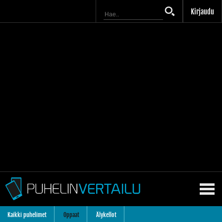
Kirjaudu
Kaikki puhelimet
Oppaat
Älykellot