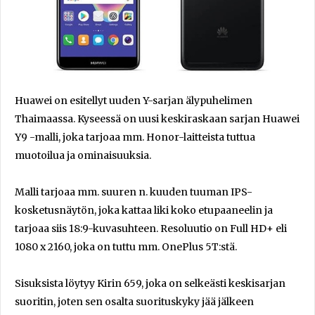
Huawei on esitellyt uuden Y-sarjan älypuhelimen
Thaimaassa. Kyseessä on uusi keskiraskaan sarjan Huawei
Y9 -malli, joka tarjoaa mm. Honor-laitteista tuttua
muotoilua ja ominaisuuksia.
Malli tarjoaa mm. suuren n. kuuden tuuman IPS-
kosketusnäytön, joka kattaa liki koko etupaaneelin ja
tarjoaa siis 18:9-kuvasuhteen. Resoluutio on Full HD+ eli
1080 x 2160, joka on tuttu mm. OnePlus 5T:stä.
Sisuksista löytyy Kirin 659, joka on selkeästi keskisarjan
suoritin, joten sen osalta suorituskyky jää jälkeen