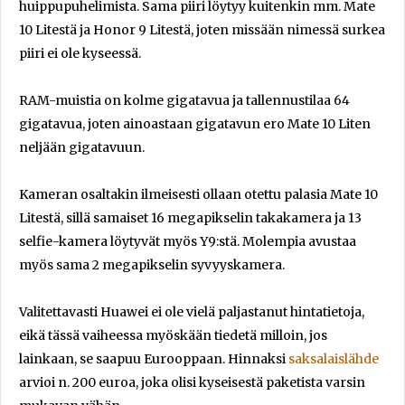
huippupuhelimista. Sama piiri löytyy kuitenkin mm. Mate
10 Litestä ja Honor 9 Litestä, joten missään nimessä surkea
piiri ei ole kyseessä.
RAM-muistia on kolme gigatavua ja tallennustilaa 64
gigatavua, joten ainoastaan gigatavun ero Mate 10 Liten
neljään gigatavuun.
Kameran osaltakin ilmeisesti ollaan otettu palasia Mate 10
Litestä, sillä samaiset 16 megapikselin takakamera ja 13
selfie-kamera löytyvät myös Y9:stä. Molempia avustaa
myös sama 2 megapikselin syvyyskamera.
Valitettavasti Huawei ei ole vielä paljastanut hintatietoja,
eikä tässä vaiheessa myöskään tiedetä milloin, jos
lainkaan, se saapuu Eurooppaan. Hinnaksi
saksalaislähde
arvioi n. 200 euroa, joka olisi kyseisestä paketista varsin