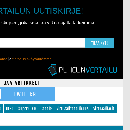
RTAILUN UUTISKIRJE!
kirjeen, joka sisältää viikon ajalta tärkeimmät
TILAA NYT!
ömme
ja
tietosuojakäytäntömme
.
JAA ARTIKKELI
TWITTER
D
OLED
Super OLED
Google
virtuaalitodellisuus
virtuaalilasit