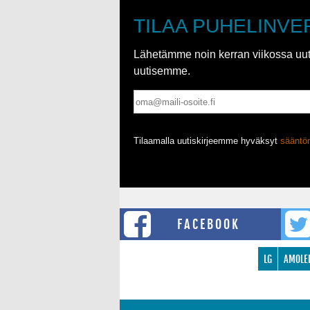
TILAA PUHELINVE
Lähetämme noin kerran viikossa uutis
uutisemme.
Tilaamalla uutiskirjeemme hyväksyt
säänt
FACEBOOK
LG
AMOLE