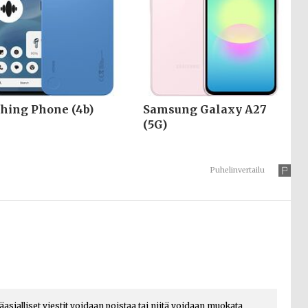
hing Phone (4b)
Samsung Galaxy A27
(5G)
Puhelinvertailu
päasialliset viestit voidaan poistaa tai niitä voidaan muokata