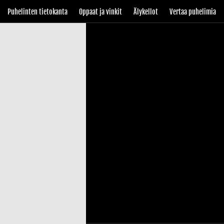
Puhelinten tietokanta
Oppaat ja vinkit
Älykellot
Vertaa puhelimia