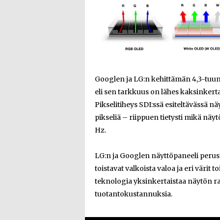
Googlen ja LG:n kehittämän 4,3-tuu
eli sen tarkkuus on lähes kaksinkert
Pikselitiheys SDI:ssä esiteltävässä n
pikseliä – riippuen tietysti mikä nä
Hz.
LG:n ja Googlen näyttöpaneeli perus
toistavat valkoista valoa ja eri värit
teknologia yksinkertaistaa näytön 
tuotantokustannuksia.