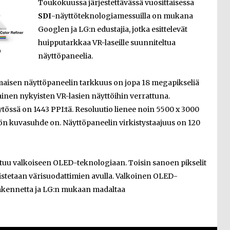
Toukokuussa järjestettävässä vuosittaisessa
SDI
-näyttöteknologiamessuilla on mukana
Googlen ja LG:n edustajia, jotka esittelevät
huipputarkkaa VR-laseille suunniteltua
näyttöpaneelia.
maisen näyttöpaneelin tarkkuus on jopa 18 megapikseliä
ainen nykyisten VR-lasien näyttöihin verrattuna.
äytössä on 1443 PPI:tä. Resoluutio lienee noin 5500 x 3000
ytön kuvasuhde on. Näyttöpaneelin virkistystaajuus on 120
tuu valkoiseen OLED-teknologiaan. Toisin sanoen pikselit
 toistetaan värisuodattimien avulla. Valkoinen OLED-
rakennetta ja LG:n mukaan madaltaa