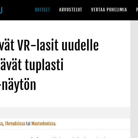
UUTISET
ARVOSTELUT
VERTAA PUHELIMIA
evät VR-lasit uudelle
ävät tuplasti
-näytön
sa
,
Threadsissa
tai
Mastodonissa
.