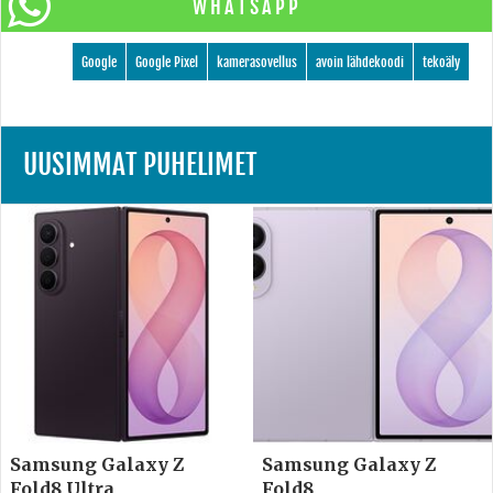
WHATSAPP
Google
Google Pixel
kamerasovellus
avoin lähdekoodi
tekoäly
UUSIMMAT PUHELIMET
Samsung Galaxy Z
Samsung Galaxy Z
Fold8 Ultra
Fold8