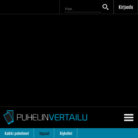
Kirjaudu
Kaikki puhelimet
Oppaat
Älykellot