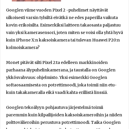
Googlen viime vuoden Pixel 2 -puhelimet näyttävät
ulkoisesti varsin tylsiltä eivätkä ne edes paperilla vaikuta
kovin erikoisilta. Esimerkiksi laitteen takaosasta paljastuu
vain yksi kamerasensori, joten miten se voisi olla yhtä hyvä
kuin iPhone X:n kaksoiskamera tai tulevan Huawei P20:n
kolmoiskamera?
Monet pitävät silti Pixel 2:ta edelleen markkinoiden
parhaana älypuhelinkamerana, ja taustalla on Googlen
ykkösvahvuus: ohjelmisto. Yksi esimerkki Googlen
softaosaamisesta on potrettimoodi, joka toimii niin etu-
kuin takakameralla eikä vaadi kahta erillistä linssiä.
Googlen tekoälyyn pohjautuva järjestelmä toimii
paremmin kuin kilpailijoiden kaksoiskameroihin ja niiden
polttovälieroihin perustuva potrettimoodi. Taika Googlen