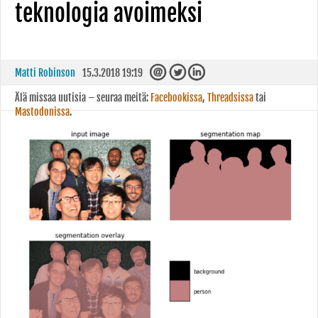
teknologia avoimeksi
Matti Robinson
15.3.2018 19:19
Älä missaa uutisia – seuraa meitä:
Facebookissa
,
Threadsissa
tai
Mastodonissa
.