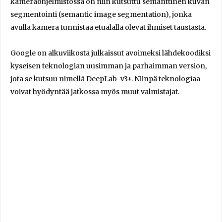
kameraohjelmistossa on niin kutsuttu semanttinen kuvan
segmentointi (semantic image segmentation), jonka
avulla kamera tunnistaa etualalla olevat ihmiset taustasta.
Google on alkuviikosta julkaissut avoimeksi lähdekoodiksi
kyseisen teknologian uusimman ja parhaimman version,
jota se kutsuu nimellä DeepLab-v3+. Niinpä teknologiaa
voivat hyödyntää jatkossa myös muut valmistajat.