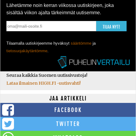
Lähetämme noin kerran viikossa uutiskirjeen, joka
sisältää viikon ajalta tärkeimmät uutisemme.
TILAA NYT!
Tilaamalla uutiskirjeemme hyväksyt
sääntömme
ja
tietosuojakäytäntömme
.
Seuraa kaikkia Suomen uutissivustoja!
Lataa ilmainen HIGH.FI -uutisvahti!
JAA ARTIKKELI
FACEBOOK
TWITTER