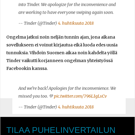
into Tinder. We apologize for the inconvenience and
are working to have everyone swiping again soon.
-- Tinder (@Tinder)
4. huhtikuuta 2018
Ongelma jatkui noin neljän tunnin ajan, jona aikana
sovellukseen ei voinut kirjautua eikä luoda edes uusia
tunnuksia. Vihdoin Suomen aikaa noin kahdelta yöllä
Tinder vaikutti korjanneen ongelman yhteistyössä
Facebookin kanssa.
And we're back! Apologies for the inconvenience. We
missed you too. 💚
pic.twitter.com/796L1gLsCv
-- Tinder (@Tinder)
4. huhtikuuta 2018
TILAA PUHELINVERTAILUN