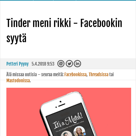
Tinder meni rikki - Facebookin
syytä
Petteri Pyyny
5.4.2018 9:53
Älä missaa uutisia – seuraa meitä:
Facebookissa
,
Threadsissa
tai
Mastodonissa
.