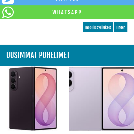
WHATSAPP
mobiilisovellukset
Tinder
UUSIMMAT PUHELIMET