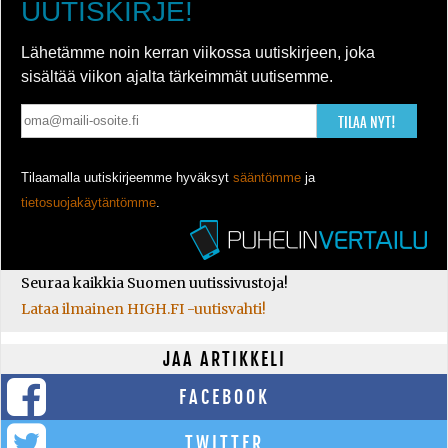
UUTISKIRJE!
Lähetämme noin kerran viikossa uutiskirjeen, joka
sisältää viikon ajalta tärkeimmät uutisemme.
TILAA NYT!
Tilaamalla uutiskirjeemme hyväksyt
sääntömme
ja
tietosuojakäytäntömme
.
Seuraa kaikkia Suomen uutissivustoja!
Lataa ilmainen HIGH.FI -uutisvahti!
JAA ARTIKKELI
FACEBOOK
TWITTER