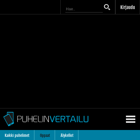
Kirjaudu
Kaikki puhelimet
Oppaat
Älykellot