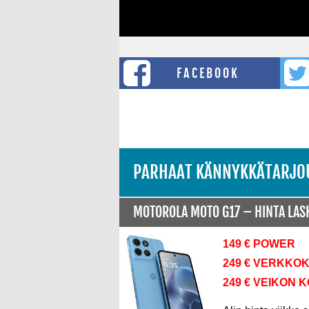
FACEBOOK
PARHAAT KÄNNYKKÄTARJO
MOTOROLA MOTO G17 –
HINTA LA
149 € POWER
249 € VERKKO
249 € VEIKON 