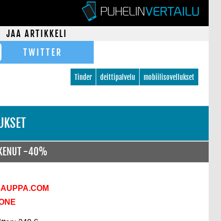
JAA ARTIKKELI
TWITTER
Tinder
deittipalvelu
mobiilisovellukset
UKSET
SKENUT -40%
KAUPPA.COM
KONE