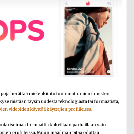
apoja herättää mielenkiinto tuntemattomien ihmisten
n kyse mistään täysin uudesta teknologiasta tai formaatista,
ien videoiden käyttöä käyttäjien profiileissa
.
larisoimaa formaattia kokeillaan parhaillaan vain
röijien profiileissa. Muun maailman pitää odottaa