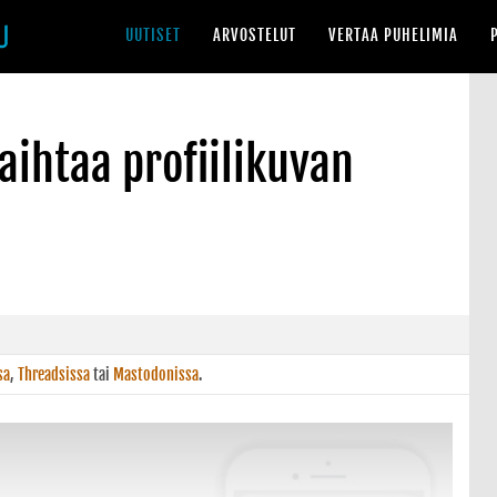
UUTISET
ARVOSTELUT
VERTAA PUHELIMIA
vaihtaa profiilikuvan
sa
,
Threadsissa
tai
Mastodonissa
.