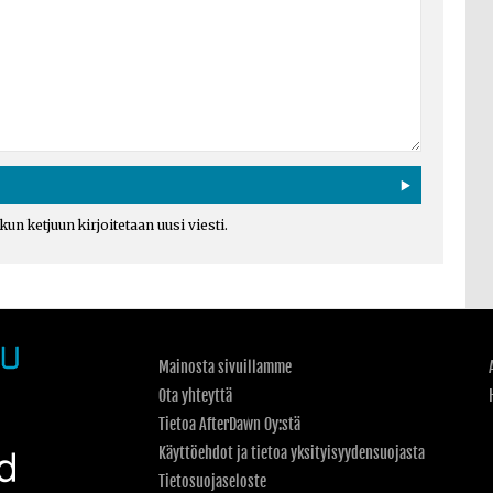
un ketjuun kirjoitetaan uusi viesti.
Mainosta sivuillamme
Ota yhteyttä
Tietoa AfterDawn Oy:stä
Käyttöehdot ja tietoa yksityisyydensuojasta
Tietosuojaseloste