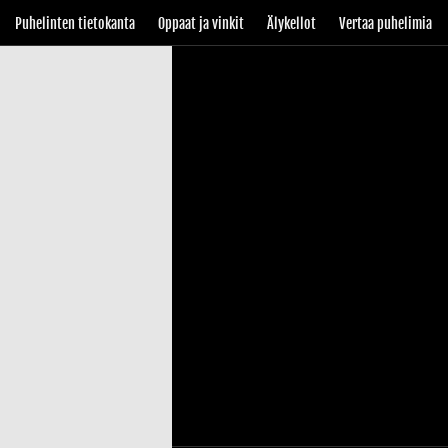
Puhelinten tietokanta
Oppaat ja vinkit
Älykellot
Vertaa puhelimia