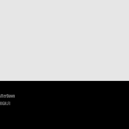
AfterDawn
HIGH.FI