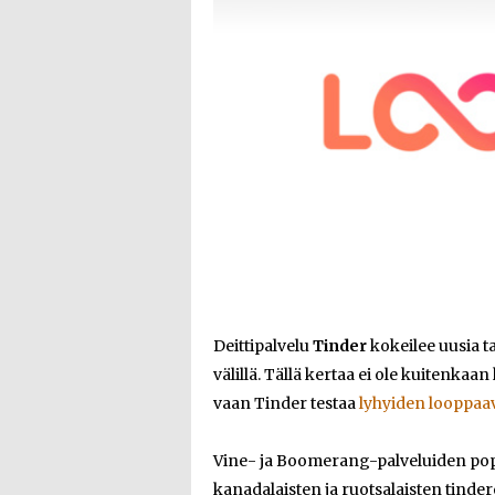
Deittipalvelu
Tinder
kokeilee uusia t
välillä. Tällä kertaa ei ole kuitenkaa
vaan Tinder testaa
lyhyiden looppaav
Vine- ja Boomerang-palveluiden popu
kanadalaisten ja ruotsalaisten tinde