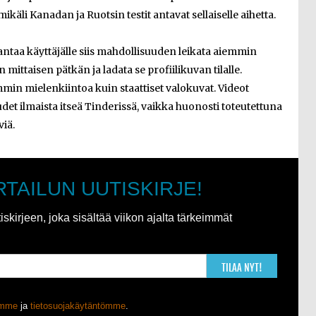
käli Kanadan ja Ruotsin testit antavat sellaiselle aihetta.
taa käyttäjälle siis mahdollisuuden leikata aiemmin
mittaisen pätkän ja ladata se profiilikuvan tilalle.
min mielenkiintoa kuin staattiset valokuvat. Videot
t ilmaista itseä Tinderissä, vaikka huonosti toteutettuna
viä.
RTAILUN UUTISKIRJE!
kirjeen, joka sisältää viikon ajalta tärkeimmät
TILAA NYT!
ömme
ja
tietosuojakäytäntömme
.