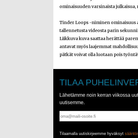
ominaisuuden varsinaista julkaisua, mi
Tinder Loops -niminen ominaisuus an
tallennetusta videosta parin sekunnin 
Liikkuva kuva saattaa herättää parem
antavat myös laajemmat mahdollisuude
pätkät voivat olla luotaan pois työntä
TILAA PUHELINVE
Lähetämme noin kerran viikossa uutis
uutisemme.
Tilaamalla uutiskirjeemme hyväksyt
säänt